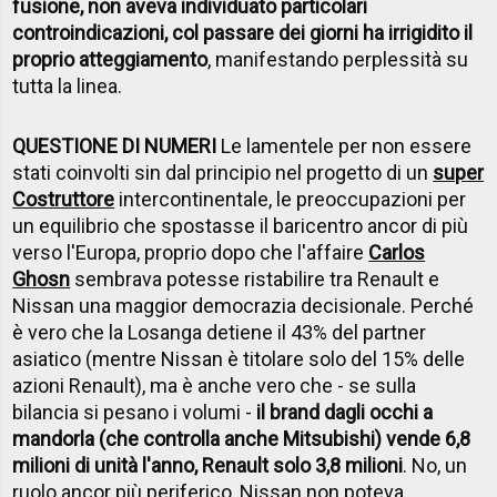
fusione, non aveva individuato particolari
controindicazioni, col passare dei giorni ha irrigidito il
proprio atteggiamento
, manifestando perplessità su
tutta la linea.
QUESTIONE DI NUMERI
Le lamentele per non essere
stati coinvolti sin dal principio nel progetto di un
super
Costruttore
intercontinentale, le preoccupazioni per
un equilibrio che spostasse il baricentro ancor di più
verso l'Europa, proprio dopo che l'affaire
Carlos
Ghosn
sembrava potesse ristabilire tra Renault e
Nissan una maggior democrazia decisionale. Perché
è vero che la Losanga detiene il 43% del partner
asiatico (mentre Nissan è titolare solo del 15% delle
azioni Renault), ma è anche vero che - se sulla
bilancia si pesano i volumi -
il brand dagli occhi a
mandorla (che controlla anche Mitsubishi) vende 6,8
milioni di unità l'anno, Renault solo 3,8 milioni
. No, un
ruolo ancor più periferico, Nissan non poteva