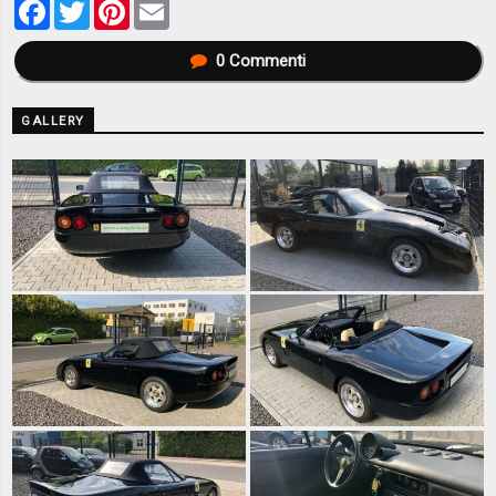
Facebook
Twitter
Pinterest
Email
0
Commenti
GALLERY