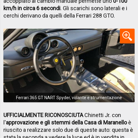
accoppiato al cambio manuale permette uno
0-100
km/h in circa 6 secondi
. Gli scarichi sono laterali e i
cerchi derivano da quelli della Ferrari 288 GTO.
Ferrari 365 GT NART Spyder, volante e strumentazione
UFFICIALMENTE RICONOSCIUTA
Chinetti Jr. con
l'
approvazione e gli stemmi della Casa di Maranello
è
riuscito a realizzare solo due di queste auto: questa è
stata la seconda a vedere la luce ed è in vendita in