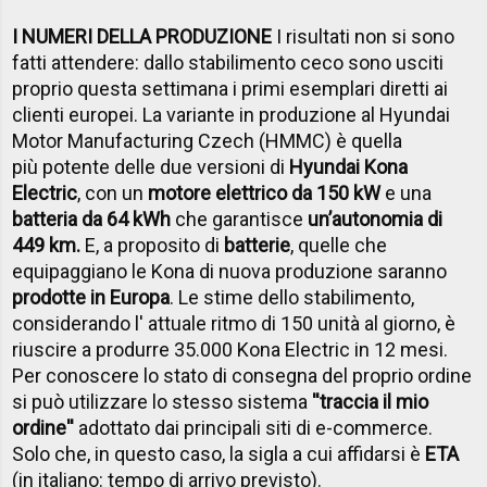
I NUMERI DELLA PRODUZIONE
I risultati non si sono
fatti attendere: dallo stabilimento ceco sono usciti
proprio questa settimana i primi esemplari diretti ai
clienti europei. La variante in produzione al Hyundai
Motor Manufacturing Czech (HMMC) è quella
più potente delle due versioni di
Hyundai Kona
Electric
, con un
motore elettrico da 150 kW
e una
batteria da 64 kWh
che garantisce
un’autonomia di
449 km.
E, a proposito di
batterie
, quelle che
equipaggiano le Kona di nuova produzione saranno
prodotte in Europa
. Le stime dello stabilimento,
considerando l' attuale ritmo di 150 unità al giorno, è
riuscire a produrre 35.000 Kona Electric in 12 mesi.
Per conoscere lo stato di consegna del proprio ordine
si può utilizzare lo stesso sistema
''traccia il mio
ordine''
adottato dai principali siti di e-commerce.
Solo che, in questo caso, la sigla a cui affidarsi è
ETA
(in italiano: tempo di arrivo previsto).