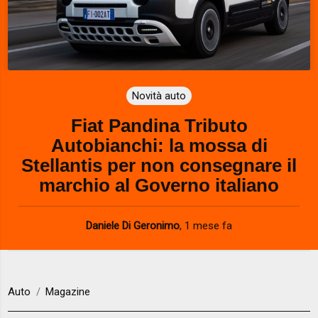
Novità auto
Fiat Pandina Tributo
Autobianchi: la mossa di
Stellantis per non consegnare il
marchio al Governo italiano
Daniele Di Geronimo
,
1 mese fa
Auto
Magazine