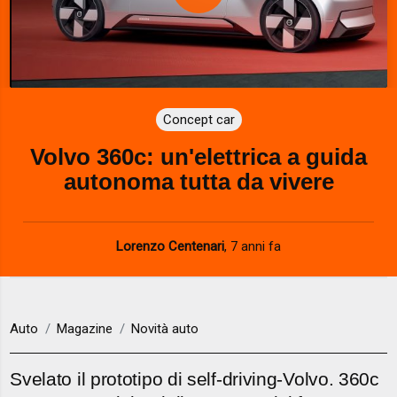
P
l
a
Concept car
y
Volvo 360c: un'elettrica a guida
V
autonoma tutta da vivere
i
d
Lorenzo Centenari
,
7 anni fa
e
o
Auto
Magazine
Novità auto
Svelato il prototipo di self-driving-Volvo. 360c