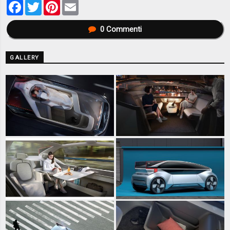
Facebook
Twitter
Pinterest
Email
0
Commenti
GALLERY