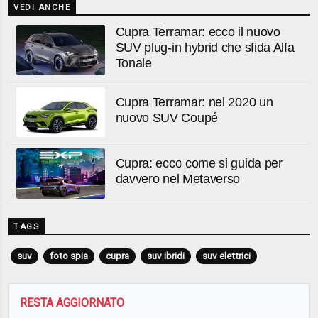
VEDI ANCHE
Cupra Terramar: ecco il nuovo
SUV plug-in hybrid che sfida Alfa
Tonale
Cupra Terramar: nel 2020 un
nuovo SUV Coupé
Cupra: ecco come si guida per
davvero nel Metaverso
TAGS
suv
foto spia
cupra
suv ibridi
suv elettrici
RESTA AGGIORNATO