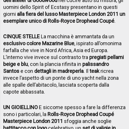
dell’atelier di Goodwood
nel cucire auto su misura, gli
uomini dello Spirit of Ecstasy presentano in questi
giorni
alla fiera del lusso Masterpiece London 2011 un
esemplare unico di Rolls-Royce Drophead Coupé
.
CINQUE STELLE
La macchina è ammantata da un
esclusivo colore Mazarine Blue
, ispirato all’omonima
farfalla che vive in Nord Africa, Asia ed Europa.
L’interno vive invece sul contrasto tra
pregiati pellami
beige e blu
, con la plancia rifinita in
palissandro
Santos
e con
dettagli in madreperla
. Il
teak
ricrea
invece l’aspetto di un ponte di uno yacht nella zona
alle spalle dell’abitacolo, lasciata scoperta dalla
capote abbassata.
UN GIOIELLINO
E siccome spesso a fare la differenza
sono i particolari, la
Rolls-Royce Drophead Coupé
Masterpiece London 2011
sfoggia anche soglie
battitacco con logo
celebrativo, un
set di valigie in