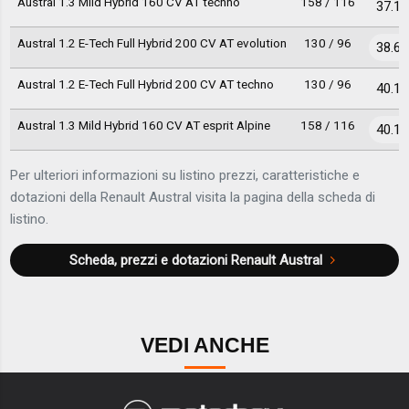
Austral 1.3 Mild Hybrid 160 CV AT techno
158 / 116
37.10
Austral 1.2 E-Tech Full Hybrid 200 CV AT evolution
130 / 96
38.60
Austral 1.2 E-Tech Full Hybrid 200 CV AT techno
130 / 96
40.10
Austral 1.3 Mild Hybrid 160 CV AT esprit Alpine
158 / 116
40.10
Per ulteriori informazioni su listino prezzi, caratteristiche e
dotazioni della Renault Austral visita la pagina della scheda di
listino.
Scheda, prezzi e dotazioni
Renault Austral
VEDI ANCHE