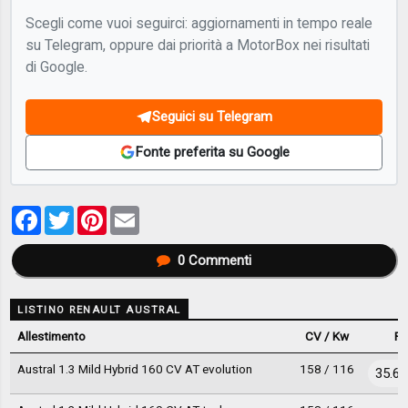
Scegli come vuoi seguirci: aggiornamenti in tempo reale
su Telegram, oppure dai priorità a MotorBox nei risultati
di Google.
Seguici su Telegram
Fonte preferita su Google
Facebook
Twitter
Pinterest
Email
0
Commenti
LISTINO RENAULT AUSTRAL
Allestimento
CV / Kw
Pr
Austral 1.3 Mild Hybrid 160 CV AT evolution
158 / 116
35.60