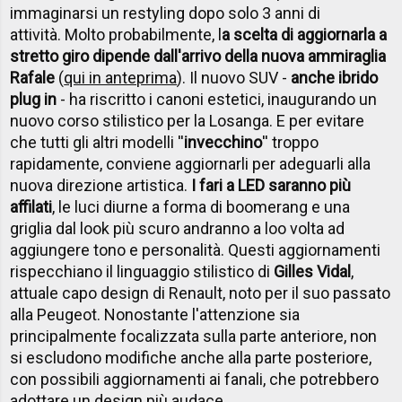
immaginarsi un restyling dopo solo 3 anni di
attività. Molto probabilmente, l
a scelta di aggiornarla a
stretto giro dipende dall'arrivo della nuova ammiraglia
Rafale
(
qui in anteprima
). Il nuovo SUV -
anche ibrido
plug in
- ha riscritto i canoni estetici, inaugurando un
nuovo corso stilistico per la Losanga. E per evitare
che tutti gli altri modelli ''
invecchino
'' troppo
rapidamente, conviene aggiornarli per adeguarli alla
nuova direzione artistica.
I fari a LED saranno più
affilati
, le luci diurne a forma di boomerang e una
griglia dal look più scuro andranno a loo volta ad
aggiungere tono e personalità. Questi aggiornamenti
rispecchiano il linguaggio stilistico di
Gilles Vidal
,
attuale capo design di Renault, noto per il suo passato
alla Peugeot. Nonostante l'attenzione sia
principalmente focalizzata sulla parte anteriore, non
si escludono modifiche anche alla parte posteriore,
con possibili aggiornamenti ai fanali, che potrebbero
adottare un design più audace.