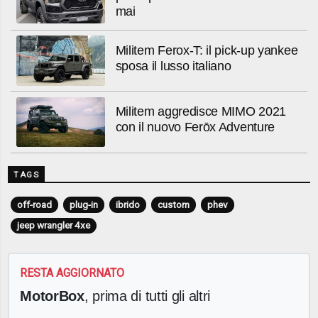
mai
Militem Ferox-T: il pick-up yankee
sposa il lusso italiano
Militem aggredisce MIMO 2021
con il nuovo Ferōx Adventure
TAGS
off-road
plug-in
ibrido
custom
phev
jeep wrangler 4xe
RESTA AGGIORNATO
MotorBox
, prima di tutti gli altri