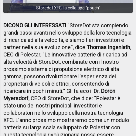
Storedot XFC, la cella tipo ''pouch''
DICONO GLI INTERESSATI
''StoreDot sta compiendo
grandi passi avanti nello sviluppo della loro tecnologia
di ricarica ad alta velocità, e siamo fieri investitori e
partner nella sua evoluzione'', dice
Thomas Ingenlath
,
CEO di Polestar. ''Le innovative batterie di ricarica ad
alta velocità di StoreDot, combinate con il nostro
prossimo sistema di propulsione elettrico di alta
gamma, possono rivoluzionare l'esperienza dei
proprietari di veicoli elettrici, consentendo di
ricaricare in pochi minuti.'' Gli fa eco il Dr.
Doron
Myersdorf
, CEO di StoreDot, che dice: ''Polestar è
stato uno dei nostri principali investitori e
collaboratori nello sviluppo della nostra tecnologia
XFC. L'anno prossimo mostreremo come un modulo
batteria su larga scala sviluppato da Polestar con
questa tecnologia rivoluzionaria possa essere