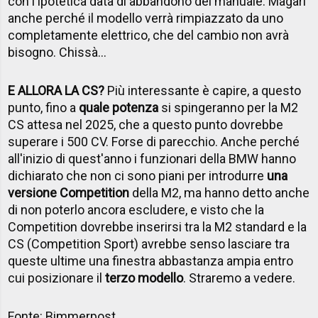
con l'ipotetica data di abbandono del manuale. Magari
anche perché il modello verrà rimpiazzato da uno
completamente elettrico, che del cambio non avrà
bisogno. Chissà...
E ALLORA LA CS?
Più interessante è capire, a questo
punto, fino a
quale potenza
si spingeranno per la M2
CS attesa nel 2025, che a questo punto dovrebbe
superare i 500 CV. Forse di parecchio. Anche perché
all'inizio di quest'anno i funzionari della BMW hanno
dichiarato che non ci sono piani per introdurre
una
versione Competition
della M2, ma hanno detto anche
di non poterlo ancora escludere, e visto che la
Competition dovrebbe inserirsi tra la M2 standard e la
CS (Competition Sport) avrebbe senso lasciare tra
queste ultime una finestra abbastanza ampia entro
cui posizionare il
terzo modello
. Straremo a vedere.
Fonte:
Bimmerpost