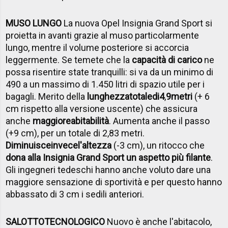
MUSO LUNGO
La nuova Opel Insignia Grand Sport si
proietta in avanti grazie al muso particolarmente
lungo, mentre il volume posteriore si accorcia
leggermente. Se temete che la
capacità di carico
ne
possa risentire state tranquilli: si va da un minimo di
490 a un massimo di 1.450 litri di spazio utile per i
bagagli. Merito della
lunghezza
totale
di
4
,
9
metri
(+ 6
cm rispetto alla versione uscente) che assicura
anche
maggiore
abitabilità
. Aumenta anche il passo
(+9 cm), per un totale di 2,83 metri.
Diminuisce
invece
l'altezza
(-3 cm), un ritocco che
dona alla Insignia Grand Sport un aspetto più filante
.
Gli ingegneri tedeschi hanno anche voluto dare una
maggiore sensazione di sportività e per questo hanno
abbassato di 3 cm i sedili anteriori.
SALOTTO
TECNOLOGICO
Nuovo è anche l'abitacolo,