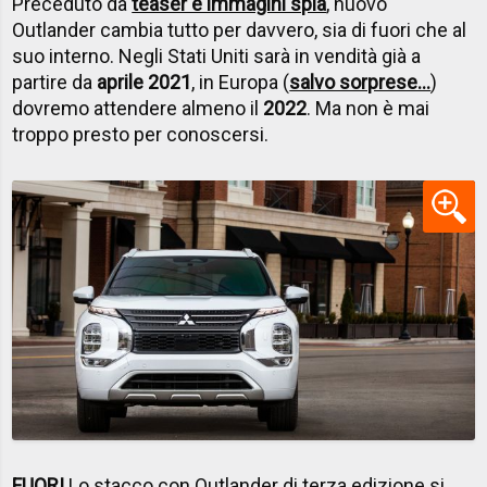
Preceduto da
teaser e immagini spia
, nuovo
Outlander cambia tutto per davvero, sia di fuori che al
suo interno. Negli Stati Uniti sarà in vendità già a
partire da
aprile 2021
, in Europa (
salvo sorprese...
)
dovremo attendere almeno il
2022
. Ma non è mai
troppo presto per conoscersi.
FUORI
Lo stacco con Outlander di terza edizione si