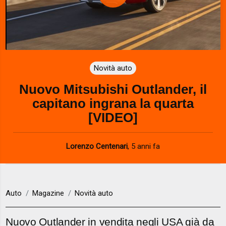
P
l
a
Novità auto
y
Nuovo Mitsubishi Outlander, il
V
capitano ingrana la quarta
i
[VIDEO]
d
Lorenzo Centenari
,
5 anni fa
e
o
Auto
Magazine
Novità auto
Nuovo Outlander in vendita negli USA già da