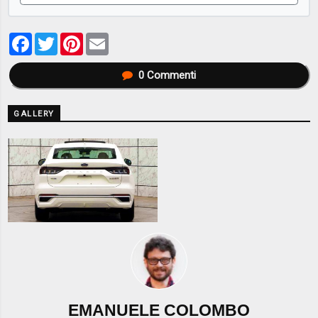
Facebook
Twitter
Pinterest
Email
0
Commenti
GALLERY
EMANUELE COLOMBO