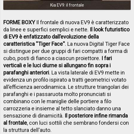
Kia EV9: il frontale
FORME BOXY
Il frontale di nuova EV9 è caratterizzato
da linee e superfici semplici e nette.
Il look futuristico
di EV9 è enfatizzato dall’evoluzione della
caratteristica ''Tiger Face''
. La nuova Digital Tiger Face
si distingue per due gruppi di fari compatti a forma di
cubo, posti di fianco a ciascun proiettore.
I fari
verticali e le luci diurne si allungano fin sopra i
parafanghi anteriori
. La vista laterale di EV9 mette in
evidenza un profilo ispirato a tratti geometrici votato
all’efficienza aerodinamica. Le strutture triangolari dei
parafanghi e i passaruota molto pronunciati si
combinano con le maniglie delle portiere a filo
carrozzeria e insieme al tetto slanciato danno una
sensazione di dinamicità.
Il posteriore infine rimanda
al frontale
, con luci sottili che sembrano fondersi con
la struttura dell'auto.