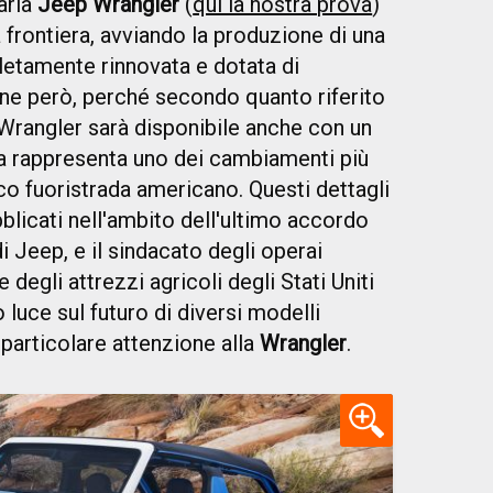
aria
Jeep Wrangler
(
qui la nostra prova
)
frontiera, avviando la produzione di una
etamente rinnovata e dotata di
one però, perché secondo quanto riferito
a Wrangler sarà disponibile anche con un
ta rappresenta uno dei cambiamenti più
nico fuoristrada americano. Questi dettagli
icati nell'ambito dell'ultimo accordo
di Jeep, e il sindacato degli operai
 degli attrezzi agricoli degli Stati Uniti
 luce sul futuro di diversi modelli
n particolare attenzione alla
Wrangler
.