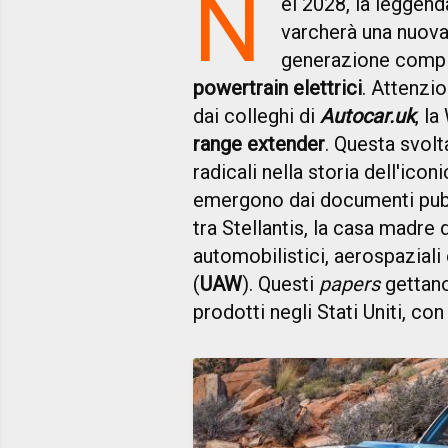
N
el 2028, la leggend
varcherà una nuova 
generazione compl
powertrain elettrici
. Attenzi
dai colleghi di
Autocar.uk
, l
range extender
. Questa svol
radicali nella storia dell'ico
emergono dai documenti pubbl
tra Stellantis, la casa madre 
automobilistici, aerospaziali e
(
UAW
). Questi
papers
gettano
prodotti negli Stati Uniti, co