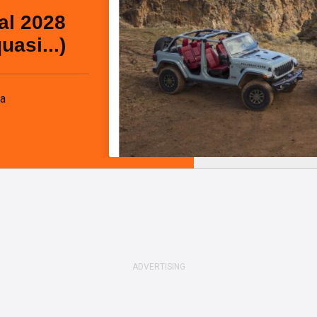
al 2028
uasi...)
fa