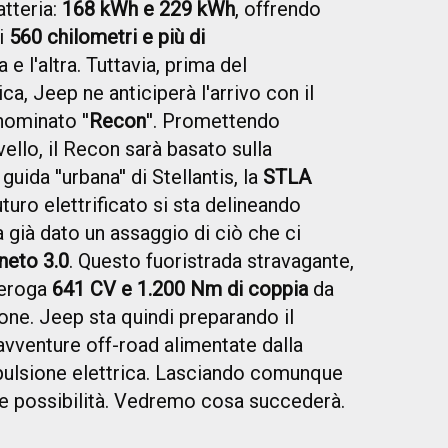
atteria:
168 kWh e 229 kWh
, offrendo
i
560 chilometri e più di
a e l'altra. Tuttavia, prima del
ca, Jeep ne anticiperà l'arrivo con il
nominato ''
Recon
''. Promettendo
ivello, il Recon sarà basato sulla
guida ''urbana'' di Stellantis, la
STLA
uturo elettrificato si sta delineando
 già dato un assaggio di ciò che ci
eto 3.0
. Questo fuoristrada stravagante,
 eroga
641 CV e 1.200 Nm di coppia
da
one. Jeep sta quindi preparando il
avventure off-road alimentate dalla
pulsione elettrica. Lasciando comunque
tre possibilità. Vedremo cosa succederà.