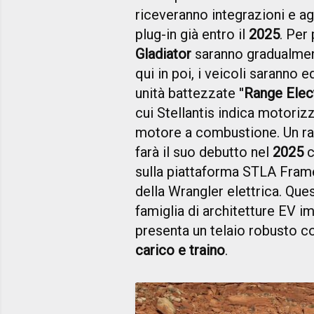
riceveranno integrazioni e ag
plug-in già entro il
2025
. Per
Gladiator
saranno gradualment
qui in poi, i veicoli saranno 
unità battezzate ''
Range Elec
cui Stellantis indica motorizz
motore a combustione. Un ran
farà il suo debutto nel
2025
c
sulla piattaforma STLA Frame
della Wrangler elettrica. Que
famiglia di architetture EV im
presenta un telaio robusto co
carico e traino
.