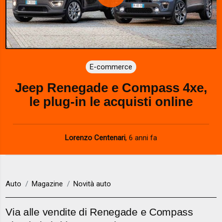
P
l
a
E-commerce
y
Jeep Renegade e Compass 4xe,
V
le plug-in le acquisti online
i
d
Lorenzo Centenari
,
6 anni fa
e
o
Auto
Magazine
Novità auto
Via alle vendite di Renegade e Compass