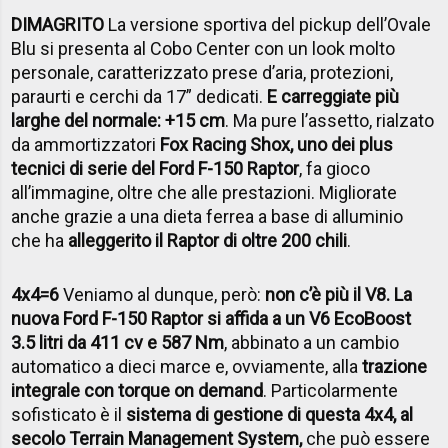
DIMAGRITO
La versione sportiva del pickup dell’Ovale
Blu si presenta al Cobo Center con un look molto
personale, caratterizzato prese d’aria, protezioni,
paraurti e cerchi da 17” dedicati.
E carreggiate più
larghe del normale: +15 cm
. Ma pure l’assetto, rialzato
da ammortizzatori
Fox Racing Shox, uno dei plus
tecnici di serie del Ford F-150 Raptor
, fa gioco
all’immagine, oltre che alle prestazioni. Migliorate
anche grazie a una dieta ferrea a base di alluminio
che ha
alleggerito il Raptor di oltre 200 chili
.
4x4=6
Veniamo al dunque, però:
non c’è più il V8. La
nuova Ford F-150 Raptor si affida a un V6 EcoBoost
3.5 litri da 411 cv e 587 Nm
, abbinato a un cambio
automatico a dieci marce e, ovviamente, alla
trazione
integrale con torque on demand
. Particolarmente
sofisticato è il
sistema di gestione di questa 4x4, al
secolo Terrain Management System,
che può essere