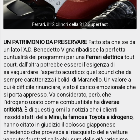
Ferrari, il 12 cilindri della 812 Superfast
UN PATRIMONIO DA PRESERVARE
Fatto sta che se da
un lato l'A.D. Benedetto Vigna ribadisce la perfetta
puntualità dei programmi per una
Ferrari elettrica
tout
court, dall'altra potrebbe esserci l'esigenza di
salvaguardare l'aspetto acustico: quel sound che da
sempre caratterizza i bolidi di Maranello. Un valore a
cui è difficile rinunciare, visto il carico emozionale che
si porta appresso. Va considerato, però, che
l'idrogeno usato come combustibile ha
diverse
criticità
. È di questi giorni la notizia che i clienti
insoddisfatti della
Mirai, la famosa Toyota a idrogeno
,
hanno citato in giudizio il colosso giapponese
chiedendo che provveda al riacquisto delle vetture
vendute: frustrati dalla chiusura delle già rarissime