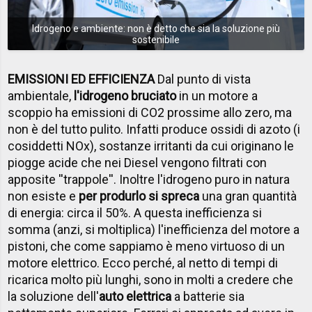
Idrogeno e ambiente: non è detto che sia la soluzione più
sostenibile
EMISSIONI ED EFFICIENZA
Dal punto di vista
ambientale,
l'idrogeno bruciato
in un motore a
scoppio ha emissioni di CO2 prossime allo zero, ma
non è del tutto pulito. Infatti produce ossidi di azoto (i
cosiddetti NOx), sostanze irritanti da cui originano le
piogge acide che nei Diesel vengono filtrati con
apposite ''trappole''. Inoltre l'idrogeno puro in natura
non esiste e
per produrlo si spreca
una gran quantità
di energia: circa il 50%. A questa inefficienza si
somma (anzi, si moltiplica) l'inefficienza del motore a
pistoni, che come sappiamo è meno virtuoso di un
motore elettrico. Ecco perché, al netto di tempi di
ricarica molto più lunghi, sono in molti a credere che
la soluzione dell'
auto elettrica
a batterie sia