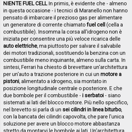
NIENTE FUEL CELL
In primis, è evidente che - almeno
in questa occasione - i tecnici di Maranello non hanno
pensato di imbarcare il prezioso gas per alimentare
un generatore di corrente chiamato
fuel cell
(cella a
combustibile). Insomma la corsa all'idrogeno non è
iniziata per consentire una più veloce ricarica delle
auto elettriche
, ma piuttosto per salvare il salvabile
dei motori tradizionali, sostituendo la benzina con un
combustibile meno inquinante, almeno sulla carta. In
sintesi, Ferrari ha chiesto di brevettare un'architettura
per un'auto a trazione posteriore in cui un
motore a
pistoni
, alimentato a idrogeno, sia montato in
posizione longitudinale centrale o posteriore. E che
due bombole per il combustibile -
i serbatoi
- siano
sistemati ai lati del blocco motore. Più nello specifico,
nel brevetto si parla di un
sei cilindri in linea biturbo
,
con la bancata dei cilindri capovolta, che pare l'unica
soluzione per avere un blocco motore abbastanza
stretto da montarvi le bombole ai lati. Un'architettura