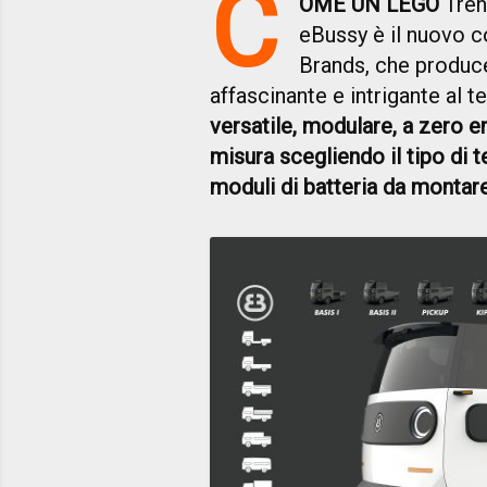
C
OME UN LEGO
Tren
eBussy è il nuovo c
Brands, che produce 
affascinante e intrigante al 
versatile, modulare, a zero em
misura scegliendo il tipo di te
moduli di batteria da montar