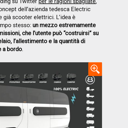
ding su Twitter
per le ragioni sbagliate
,
oncept dell’azienda tedesca Electric
già scooter elettrici. L’idea è
tempo stesso:
un mezzo estremamente
issioni, che l’utente può “costruirsi” su
laio, l’allestimento e la quantità di
e a bordo
.