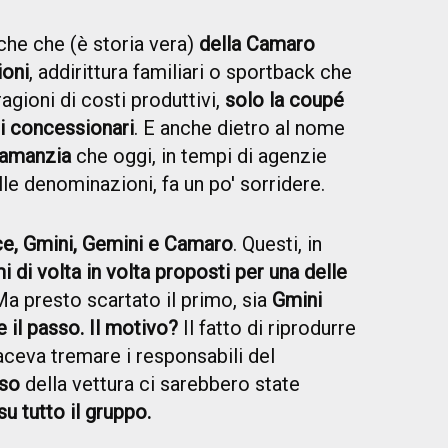
che che (è storia vera)
della Camaro
ioni
, addirittura familiari o sportback che
ragioni di costi produttivi,
solo la coupé
 i concessionari
. E anche dietro al nome
ramanzia
che oggi, in tempi di agenzie
lle denominazioni, fa un po' sorridere.
, Gmini, Gemini e Camaro
. Questi, in
i di volta in volta proposti per una delle
Ma presto scartato il primo, sia
Gmini
 il passo. Il motivo?
Il fatto di riprodurre
aceva tremare i responsabili del
sso
della vettura ci sarebbero state
u tutto il gruppo.