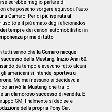
orse sarebbe meglio parlare di
Non che possano sorgere equivoci, l'auto
 una Camaro. Per di più
ispirata al
ù riuscito e il più amato dagli aficionados.
 dei tempi
e dei canoni automobilistici in
 imponenza prima di tutto
.
 tutti
s
anno che
la Camaro nacque
 successo della Mustang. Inizio Anni 60
.
ensando da tempo e avevano fatto alcuni
 gli americani si intende,
sportiva a
orone
. Ma mai nessuno si decideva a
tempo
arrivò la Mustang
, che tra lo
se
un clamoroso successo di vendita. E
gruppo GM, finalmente si decise e
produzione della propria Pony Car
.