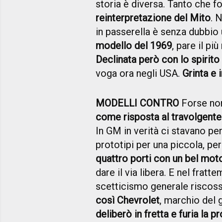
storia è diversa. Tanto che f
reinterpretazione del Mito
. 
in passerella è senza dubbio
modello del 1969
, pare il pi
Declinata però con lo spirito
voga ora negli USA.
Grinta e
MODELLI CONTRO
Forse non
come risposta al travolgente
In GM in verità ci stavano p
prototipi per una piccola, per
quattro porti con un bel mot
dare il via libera. E nel frat
scetticismo generale riscos
così Chevrolet
, marchio del 
deliberò in fretta e furia la 