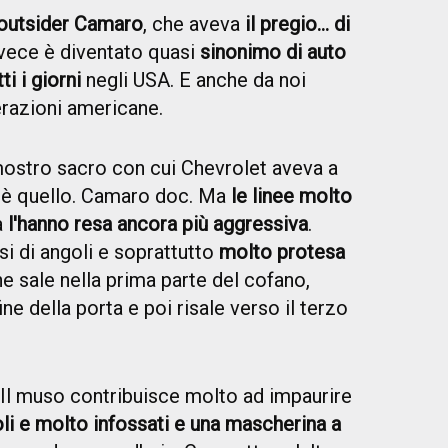
l'outsider Camaro
, che aveva
il pregio... di
vece è diventato quasi
sinonimo di auto
i i giorni
negli USA. E anche da noi
razioni americane.
mostro sacro con cui Chevrolet aveva a
o è quello. Camaro doc. Ma
le linee molto
a
l'hanno resa ancora più aggressiva
.
si di angoli e soprattutto
molto protesa
che sale nella prima parte del cofano,
ine della porta e poi risale verso il terzo
Il muso contribuisce molto ad impaurire
oli e molto infossati e una mascherina a