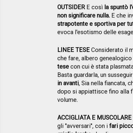
OUTSIDER
E così
la spuntò 
non significare nulla.
E che in
strapotente e sportiva per tutt
evoca l'esotismo delle esage
LINEE TESE
Considerato il 
che fare, albero genealogic
tese
con cui è stata plasmat
Basta guardarla, un susseguir
in avanti
, Sia nella fiancata, 
dopo si appiattisce fino alla f
volume.
ACCIGLIATA E MUSCOLARE
gli "avversari", con i
fari picc