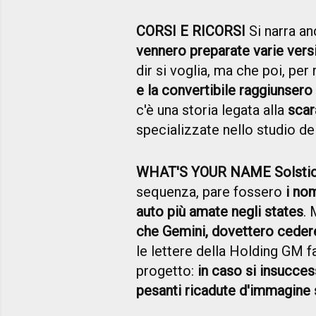
CORSI E RICORSI
Si narra an
vennero preparate varie vers
dir si voglia, ma che poi, per 
e la convertibile raggiunsero
c'è una storia legata alla
sca
specializzate nello studio de
WHAT'S YOUR NAME Solstice
sequenza, pare fossero
i nom
auto più amate negli states
. 
che Gemini, dovettero cedere
le lettere della Holding GM f
progetto:
in caso si insucce
pesanti ricadute d'immagine s