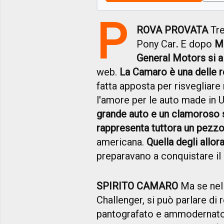
P
ROVA PROVATA
Tre
Pony Car
.
E dopo
Mu
General Motors si al
web.
La Camaro è una delle r
fatta apposta per risvegliare 
l'amore per le auto made in 
grande auto e un clamoroso
rappresenta tuttora un pezzo 
americana.
Quella degli allo
preparavano a conquistare i
SPIRITO CAMARO
Ma se nel 
Challenger, si può parlare di r
pantografato e ammodernato l