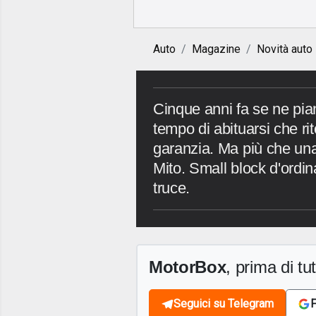
Auto
Magazine
Novità auto
Cinque anni fa se ne pi
tempo di abituarsi che r
garanzia. Ma più che una
Mito. Small block d'ordin
truce.
MotorBox
, prima di tutt
Seguici su Telegram
F