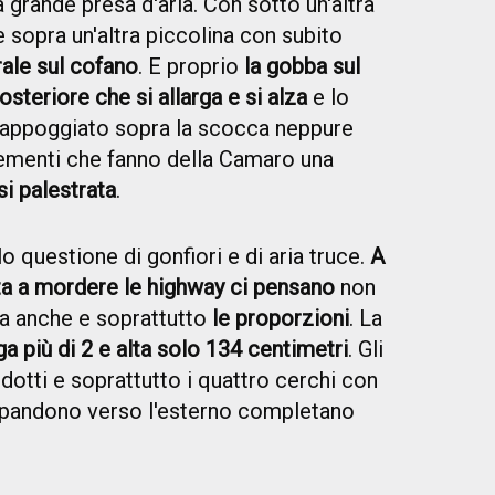
grande presa d'aria. Con sotto un'altra
e sopra un'altra piccolina con subito
ale sul cofano
. E proprio
la gobba sul
osteriore che si allarga e si alza
e lo
 appoggiato sopra la scocca neppure
lementi che fanno della Camaro una
i palestrata
.
 questione di gonfiori e di aria truce.
A
ta a mordere le highway ci pensano
non
 ma anche e soprattutto
le proporzioni
. La
rga più di 2 e alta solo 134 centimetri
. Gli
ridotti e soprattutto i quattro cerchi con
spandono verso l'esterno completano