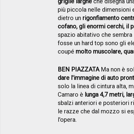
griglie larghe
che disegna una 
più piccola nelle dimensioni 
dietro un
rigonfiamento centr
cofano, gli enormi cerchi, il p
spazio abitativo che sembra
fosse un hard top sono gli e
coupé
molto muscolare, quas
BEN PIAZZATA
Ma non è solo
dare l'immagine di auto pron
solo la linea di cintura alta,
Camaro è
lunga 4,7 metri, la
sbalzi anteriori e posteriori 
le razze che dal mozzo si e
l'opera.