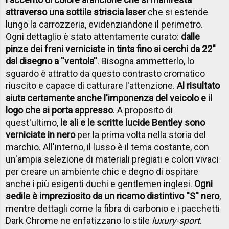
attraverso una sottile striscia laser
che si estende
lungo la carrozzeria, evidenziandone il perimetro.
Ogni dettaglio è stato attentamente curato:
dalle
pinze dei freni verniciate in tinta fino ai cerchi da 22''
dal disegno a ''ventola''
. Bisogna ammetterlo, lo
sguardo è attratto da questo contrasto cromatico
riuscito e capace di catturare l'attenzione.
Al risultato
aiuta certamente anche l'imponenza del veicolo e il
logo che si porta appresso
. A proposito di
quest'ultimo,
le ali e le scritte lucide Bentley sono
verniciate in nero
per la prima volta nella storia del
marchio. All'interno, il lusso è il tema costante, con
un'ampia selezione di materiali pregiati e colori vivaci
per creare un ambiente chic e degno di ospitare
anche i più esigenti duchi e gentlemen inglesi.
Ogni
sedile è impreziosito da un ricamo distintivo ''S'' nero
,
mentre dettagli come la fibra di carbonio e i pacchetti
Dark Chrome ne enfatizzano lo stile
luxury-sport
.