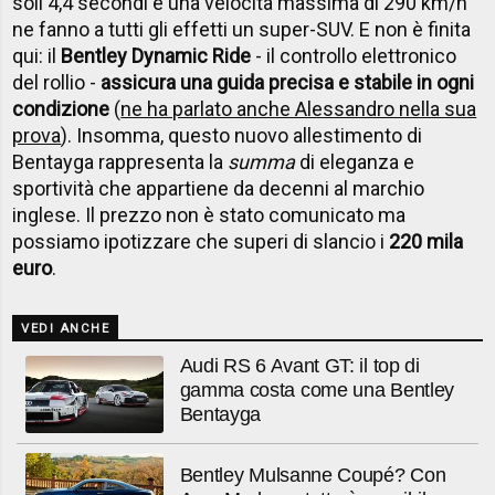
soli 4,4 secondi e una velocità massima di 290 km/h
ne fanno a tutti gli effetti un super-SUV. E non è finita
qui: il
Bentley Dynamic Ride
- il controllo elettronico
del rollio -
assicura una guida precisa e stabile in ogni
condizione
(
ne ha parlato anche Alessandro nella sua
prova
). Insomma, questo nuovo allestimento di
Bentayga rappresenta la
summa
di eleganza e
sportività che appartiene da decenni al marchio
inglese. Il prezzo non è stato comunicato ma
possiamo ipotizzare che superi di slancio i
220 mila
euro
.
VEDI ANCHE
Audi RS 6 Avant GT: il top di
gamma costa come una Bentley
Bentayga
Bentley Mulsanne Coupé? Con