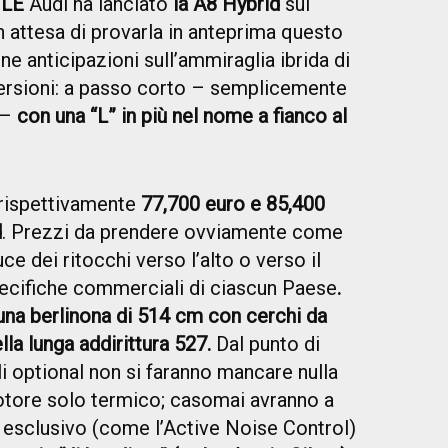
ILE
Audi ha lanciato
la A8 Hybrid
sul
 attesa di provarla in anteprima questo
e anticipazioni sull’ammiraglia ibrida di
 versioni: a passo corto – semplicemente
 –
con una “L” in più nel nome a fianco al
rispettivamente
77,700 euro e 85,400
d
. Prezzi da prendere ovviamente come
ce dei ritocchi verso l’alto o verso il
pecifiche commerciali di ciascun Paese
.
una berlinona di 514 cm con cerchi da
lla lunga addirittura 527.
Dal punto di
li optional non si faranno mancare nulla
motore solo termico; casomai avranno a
 esclusivo (come l’Active Noise Control)