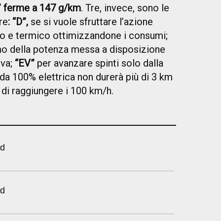
O” ferme a 147 g/km
. Tre, invece, sono le
re
: “D”,
se si vuole sfruttare l’azione
co e termico ottimizzandone i consumi;
mo della potenza messa a disposizione
iva;
“EV”
per avanzare spinti solo dalla
da 100% elettrica non durerà più di 3 km
 di raggiungere i 100 km/h.
id
id