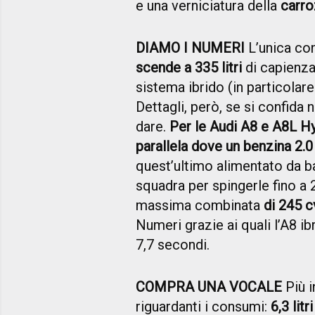
e una verniciatura della
carro
DIAMO I NUMERI
L’unica co
scende a 335 litri
di capienza
sistema ibrido (in particolare
Dettagli, però, se si confida
dare.
Per le Audi A8 e A8L Hyb
parallela dove un benzina 2.
quest’ultimo alimentato da bat
squadra per spingerle fino a
massima combinata
di 245 c
Numeri grazie ai quali l’A8 i
7,7 secondi.
COMPRA UNA VOCALE
Più i
riguardanti i consumi:
6,3 lit