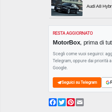
Audi A8 Hybr
RESTA AGGIORNATO
MotorBox
, prima di tutt
Scegli come vuoi seguirci: ag
Telegram, oppure dai priorità a
Google.
Seguici su Telegram
F
Facebook
Twitter
Pinterest
Email