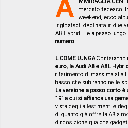
A
MMIRAGLIA GENT
mercato tedesco. In
weekend, ecco alcun
Inglostadt, declinata in due
A8 Hybrid – e a passo lungo
numero.
L COME LUNGA
Costeranno 
euro, le Audi A8 e A8L Hybri
riferimento di massima alla lu
basso che subiranno nelle s
La versione a passo corto è 
19’’ a cui si affianca una geme
vista degli allestimenti e deg
di quanto già offre la A8 a 
disposizione qualche gadget