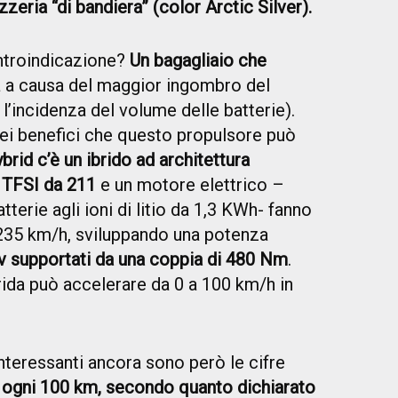
zzeria “di bandiera” (color Arctic Silver).
ntroindicazione?
Un bagagliaio che
 a causa del maggior ingombro del
 l’incidenza del volume delle batterie).
 nei benefici che questo propulsore può
rid c’è un ibrido ad architettura
0 TFSI da 211
e un motore elettrico –
terie agli ioni di litio da 1,3 KWh- fanno
 235 km/h, sviluppando una potenza
v supportati da una coppia di 480 Nm
.
brida può accelerare da 0 a 100 km/h in
nteressanti ancora sono però le cifre
ri ogni 100 km, secondo quanto dichiarato