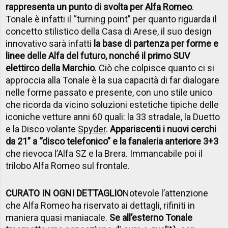
rappresenta un punto di svolta per
Alfa Romeo
.
Tonale è infatti il “turning point” per quanto riguarda il
concetto stilistico della Casa di Arese, il suo design
innovativo sarà infatti
la base di partenza per forme e
linee delle Alfa del futuro, nonché il primo SUV
elettirco della Marchio
. Ciò che colpisce quanto ci si
approccia alla Tonale è la sua capacità di far dialogare
nelle forme passato e presente, con uno stile unico
che ricorda da vicino soluzioni estetiche tipiche delle
iconiche vetture anni 60 quali: la 33 stradale, la Duetto
e la Disco volante
Spyder
.
Appariscenti i nuovi cerchi
da 21” a “disco telefonico” e la fanaleria anteriore 3+3
che rievoca l’Alfa SZ e la Brera. Immancabile poi il
trilobo Alfa Romeo sul frontale.
CURATO IN OGNI DETTAGLIO
Notevole l’attenzione
che Alfa Romeo ha riservato ai dettagli, rifiniti in
maniera quasi maniacale.
Se all’esterno Tonale