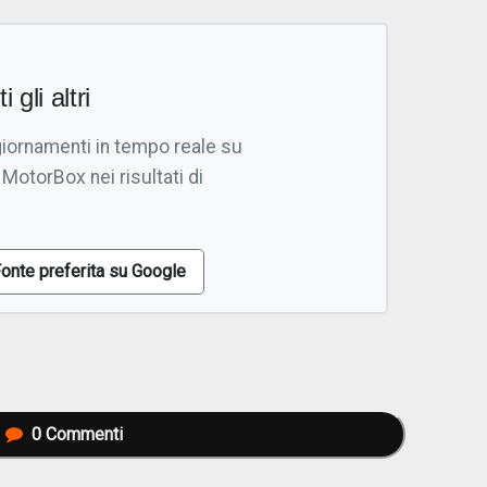
i gli altri
giornamenti in tempo reale su
 MotorBox nei risultati di
onte preferita su Google
0
Commenti