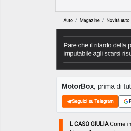
Auto
Magazine
Novità auto
Pare che il ritardo della
imputabile agli scarsi risu
MotorBox
, prima di tutt
Seguici su Telegram
F
I
L CASO GIULIA
Come in u