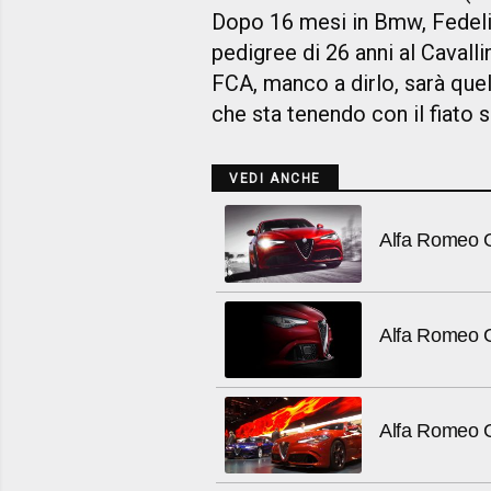
Dopo 16 mesi in Bmw, Fedeli è
pedigree di 26 anni al Caval
FCA
, manco a dirlo,
sarà
quel
che sta tenendo con il fiato 
VEDI ANCHE
Alfa Romeo G
Alfa Romeo Gi
Alfa Romeo Gi