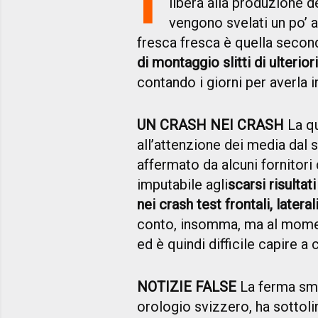
libera alla produzione d
vengono svelati un po’ al
fresca fresca è quella secon
di montaggio slitti di ulterior
contando i giorni per averla 
UN CRASH NEI CRASH
La q
all’attenzione dei media dal s
affermato da alcuni fornitori 
imputabile agli
scarsi risultati
nei crash test frontali, lateral
conto, insomma, ma al momen
ed è quindi difficile capire a
NOTIZIE FALSE
La ferma sme
orologio svizzero, ha sottoli