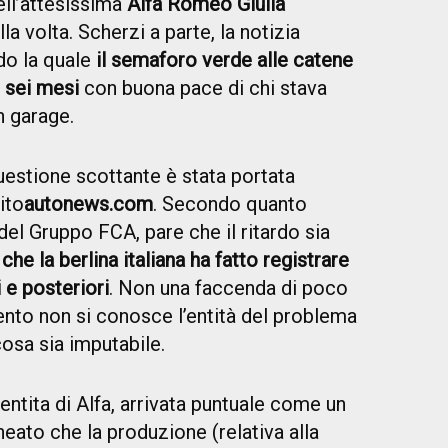
ell’attesissima
Alfa Romeo Giulia
la volta. Scherzi a parte, la notizia
do la quale
il semaforo verde alle catene
i sei mesi
con buona pace di chi stava
in garage.
uestione
scottante
è stata portata
ito
autonews.com
. Secondo quanto
del Gruppo FCA, pare che il ritardo sia
 che la berlina italiana ha fatto registrare
i e posteriori
. Non una faccenda di poco
to non si conosce l’entità del problema
 cosa sia imputabile.
ntita di Alfa, arrivata puntuale come un
neato che la produzione (relativa alla