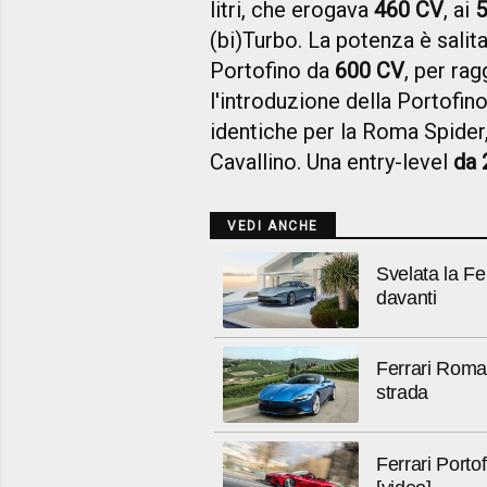
litri, che erogava
460 CV
, ai
5
(bi)Turbo. La potenza è salita
Portofino da
600 CV
, per ra
l'introduzione della Portofi
identiche per la Roma Spider,
Cavallino. Una entry-level
da 
VEDI ANCHE
Svelata la Fe
davanti
Ferrari Roma: 
strada
Ferrari Porto