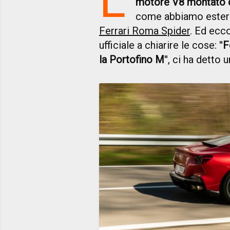
motore V8 montato 
come abbiamo estern
Ferrari Roma Spider
. Ed ecco
ufficiale a chiarire le cose: ''
F
la Portofino M
'', ci ha detto