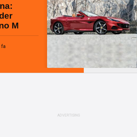
una:
der
ino M
 fa