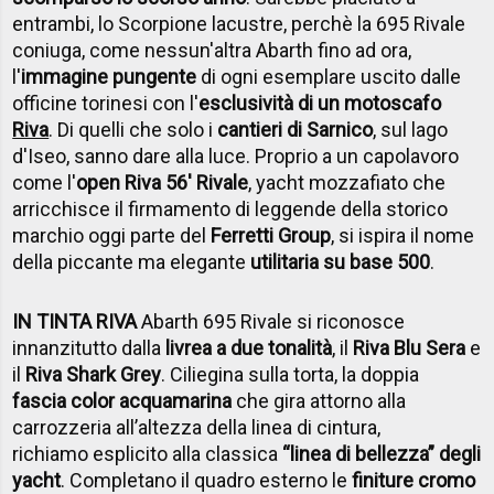
entrambi, lo Scorpione lacustre, perchè la 695 Rivale
coniuga, come nessun'altra Abarth fino ad ora,
l'
immagine pungente
di ogni esemplare uscito dalle
officine torinesi con l'
esclusività di un motoscafo
Riva
. Di quelli che solo i
cantieri di Sarnico
, sul lago
d'Iseo, sanno dare alla luce. Proprio a un capolavoro
come l'
open Riva 56' Rivale
, yacht mozzafiato che
arricchisce il firmamento di leggende della storico
marchio oggi parte del
Ferretti Group
, si ispira il nome
della piccante ma elegante
utilitaria su base 500
.
IN TINTA RIVA
Abarth 695 Rivale si riconosce
innanzitutto dalla
livrea a due tonalità
, il
Riva Blu Sera
e
il
Riva Shark Grey
. Ciliegina sulla torta, la doppia
fascia color acquamarina
che gira attorno alla
carrozzeria all’altezza della linea di cintura,
richiamo esplicito alla classica
“linea di bellezza” degli
yacht
. Completano il quadro esterno le
finiture cromo