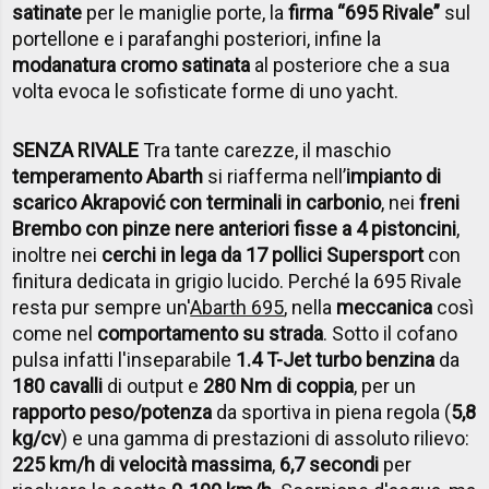
satinate
per le maniglie porte, la
firma “695 Rivale”
sul
portellone e i parafanghi posteriori, infine la
modanatura cromo satinata
al posteriore che a sua
volta evoca le sofisticate forme di uno yacht.
SENZA RIVALE
Tra tante carezze, il maschio
temperamento Abarth
si riafferma nell’
impianto di
scarico Akrapović con terminali in carbonio
, nei
freni
Brembo con pinze nere anteriori fisse a 4 pistoncini
,
inoltre nei
cerchi in lega da 17 pollici Supersport
con
finitura dedicata in grigio lucido. Perché la 695 Rivale
resta pur sempre un'
Abarth 695
, nella
meccanica
così
come nel
comportamento su strada
. Sotto il cofano
pulsa infatti l'inseparabile
1.4 T-Jet turbo benzina
da
180 cavalli
di output e
280 Nm di coppia
, per un
rapporto peso/potenza
da sportiva in piena regola (
5,8
kg/cv
) e una gamma di prestazioni di assoluto rilievo:
225 km/h di velocità massima
,
6,7 secondi
per