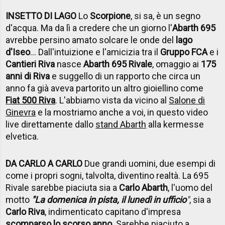
INSETTO DI LAGO
Lo
Scorpione
, si sa, è un segno
d'acqua. Ma da lì a credere che un giorno l'
Abarth 695
avrebbe persino amato solcare le onde del
lago
d'Iseo
... Dall'intuizione e l'amicizia tra il
Gruppo FCA
e i
Cantieri Riva
nasce
Abarth 695 Rivale
, omaggio ai
175
anni di Riva
e suggello di un rapporto che circa un
anno fa già aveva partorito un altro gioiellino come
Fiat 500 Riva
. L'abbiamo vista da vicino al
Salone di
Ginevra
e la mostriamo anche a voi, in questo video
live direttamente dallo
stand Abarth
alla kermesse
elvetica.
DA CARLO A CARLO
Due grandi uomini, due esempi di
come i propri sogni, talvolta, diventino realtà. La 695
Rivale sarebbe piaciuta sia a
Carlo Abarth
, l'uomo del
motto
"La domenica in pista, il lunedì in ufficio
"
, sia a
Carlo Riva
, indimenticato capitano d'impresa
scomparso lo scorso anno
. Sarebbe piaciuto a