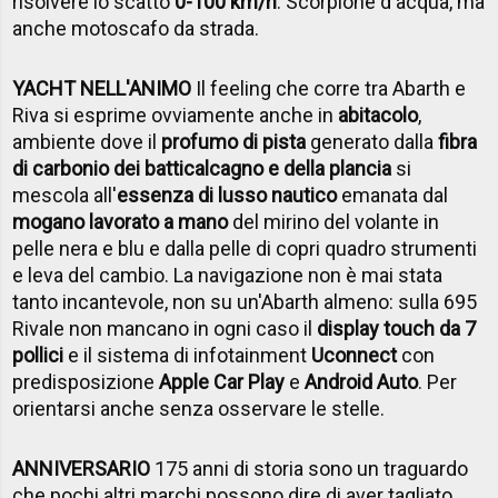
risolvere lo scatto
0-100 km/h
. Scorpione d'acqua, ma
anche motoscafo da strada.
YACHT NELL'ANIMO
Il feeling che corre tra Abarth e
Riva si esprime ovviamente anche in
abitacolo
,
ambiente dove il
profumo di pista
generato dalla
fibra
di carbonio dei batticalcagno e della plancia
si
mescola all'
essenza di lusso nautico
emanata dal
mogano lavorato a mano
del mirino del volante in
pelle nera e blu e dalla pelle di copri quadro strumenti
e leva del cambio. La navigazione non è mai stata
tanto incantevole, non su un'Abarth almeno: sulla 695
Rivale non mancano in ogni caso il
display touch da 7
pollici
e il sistema di infotainment
Uconnect
con
predisposizione
Apple Car Play
e
Android Auto
. Per
orientarsi anche senza osservare le stelle.
ANNIVERSARIO
175 anni di storia sono un traguardo
che pochi altri marchi possono dire di aver tagliato.