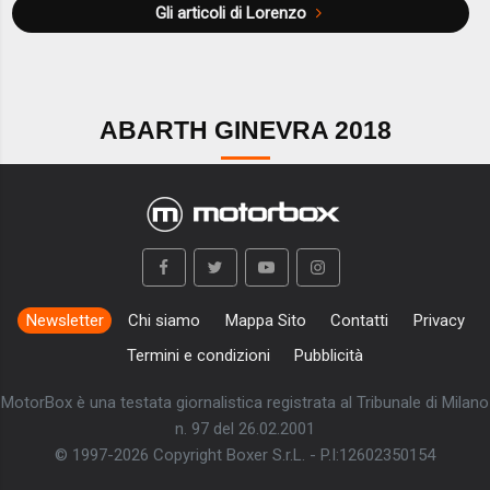
Gli articoli di Lorenzo
ABARTH GINEVRA 2018
Newsletter
Chi siamo
Mappa Sito
Contatti
Privacy
Termini e condizioni
Pubblicità
MotorBox è una testata giornalistica registrata al Tribunale di Milano
n. 97 del 26.02.2001
© 1997-2026 Copyright Boxer S.r.L. - P.I:12602350154