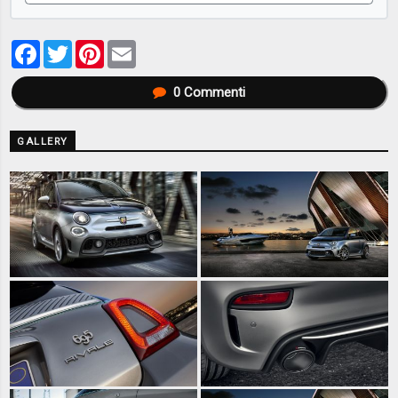
Facebook
Twitter
Pinterest
Email
0
Commenti
GALLERY