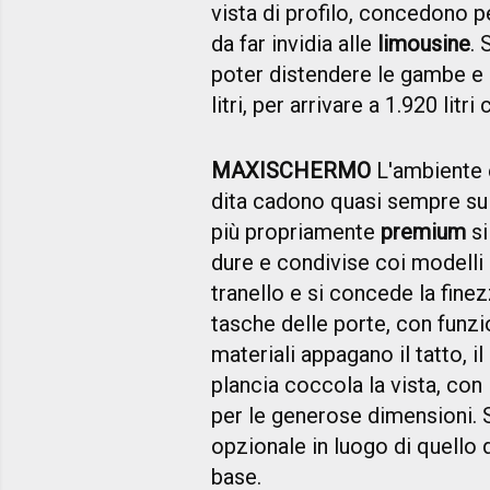
vista di profilo, concedono pe
da far invidia alle
limousine
. 
poter distendere le gambe e 
litri, per arrivare a 1.920 litri
MAXISCHERMO
L'ambiente è
dita cadono quasi sempre s
più propriamente
premium
si
dure e condivise coi modelli
tranello e si concede la fine
tasche delle porte, con funz
materiali appagano il tatto, i
plancia coccola la vista, con i
per le generose dimensioni. 
opzionale in luogo di quello da
base.