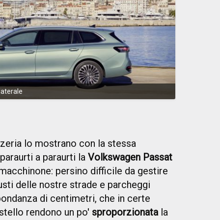
laterale
ozzeria lo mostrano con la stessa
araurti a paraurti la
Volkswagen Passat
acchinone: persino difficile da gestire
sti delle nostre strade e parcheggi
bondanza di centimetri, che in certe
astello rendono un po'
sproporzionata
la