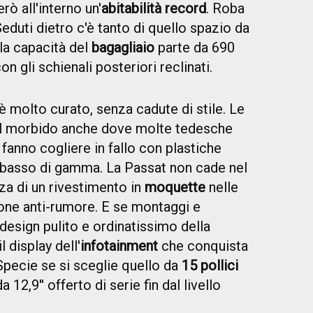
rò all'interno un'
abitabilità record
. Roba
Seduti dietro c'è tanto di quello spazio da
la capacità del
bagagliaio
parte da 690
 con gli schienali posteriori reclinati.
 molto curato, senza cadute di stile. Le
ul morbido anche dove molte tedesche
 fanno cogliere in fallo con plastiche
 basso di gamma. La Passat non cade nel
zza di un rivestimento in
moquette
nelle
ione anti-rumore. E se montaggi e
l design pulito e ordinatissimo della
l display dell'
infotainment
che conquista
Specie se si sceglie quello da
15 pollici
 12,9'' offerto di serie fin dal livello