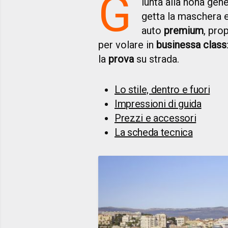
G
iunta alla nona gen
getta la maschera 
auto
premium
, pro
per volare in
businessa class
la
prova
su strada.
Lo stile, dentro e fuori
Impressioni di guida
Prezzi e accessori
La scheda tecnica