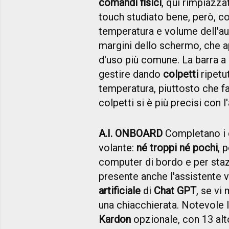
comandi fisici
, qui rimpiazza
touch studiato bene, però, c
temperatura e volume dell'au
margini dello schermo, che a
d'uso più comune. La barra a 
gestire dando
colpetti
ripetut
temperatura, piuttosto che 
colpetti si è più precisi con 
A.I. ONBOARD
Completano i c
volante:
né troppi né pochi
, 
computer di bordo e per staz
presente anche l'assistente vo
artificiale
di
Chat GPT
, se vi
una chiacchierata. Notevole 
Kardon
opzionale, con 13 alto