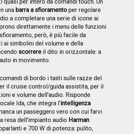
ti quasi per intero da comandi touch. Un
on una
barra a sfioramento
per regolare
dio a completare una serie di icone ai
prono direttamente i menu delle funzioni
sfioramento, però, è più facile da
i ai simbolini del volume e della
facendo
scorrere
il dito in orizzontale: a
l'auto in movimento.
omandi di bordo i tasti sulle razze del
per il cruise control/guida assistita, per il
ioni e volume dell'audio. Risponde
cale Ida, che integra l'
intelligenza
 manca un passeggero vero con cui farvi
la resa dell'impianto audio
Harman
parlanti e 700 W di potenza: pulito,