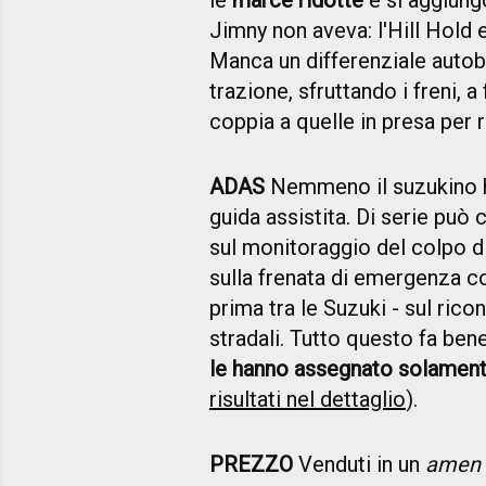
le
marce ridotte
e si aggiungo
Jimny non aveva: l'Hill Hold e
Manca un differenziale autobl
trazione, sfruttando i freni, 
coppia a quelle in presa per 
ADAS
Nemmeno il suzukino h
guida assistita. Di serie può 
sul monitoraggio del colpo di
sulla frenata di emergenza c
prima tra le Suzuki - sul ri
stradali. Tutto questo fa ben
le hanno assegnato solamente
risultati nel dettaglio
).
PREZZO
Venduti in un
amen