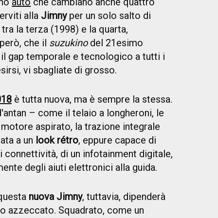
ono
auto
che cambiano anche quattro
erviti alla
Jimny
per un solo salto di
tra la terza (1998) e la quarta,
però, che il
suzukino
del 21esimo
l gap temporale e tecnologico a tutti i
sirsi, vi sbagliate di grosso.
018
è tutta nuova, ma è sempre la stessa.
'antan – come il telaio a longheroni, le
 motore aspirato, la trazione integrale
nata a un
look rétro
, eppure capace di
i connettività, di un infotainment digitale,
nte degli aiuti elettronici alla guida.
 questa
nuova Jimny
, tuttavia, dipenderà
lto azzeccato. Squadrato, come un