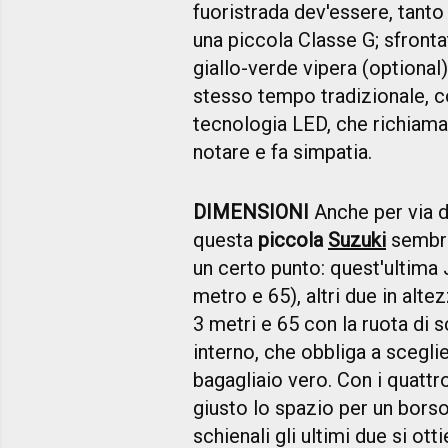
fuoristrada dev'essere, tanto
una piccola Classe G; sfronta
giallo-verde vipera (optional)
stesso tempo tradizionale, con
tecnologia LED, che richiama
notare e fa simpatia.
DIMENSIONI
Anche per via d
questa
piccola
Suzuki
sembra
un certo punto: quest'ultima 
metro e 65), altri due in alte
3 metri e 65 con la ruota di s
interno, che obbliga a scegli
bagagliaio vero. Con i quattro
giusto lo spazio per un borson
schienali gli ultimi due si ot