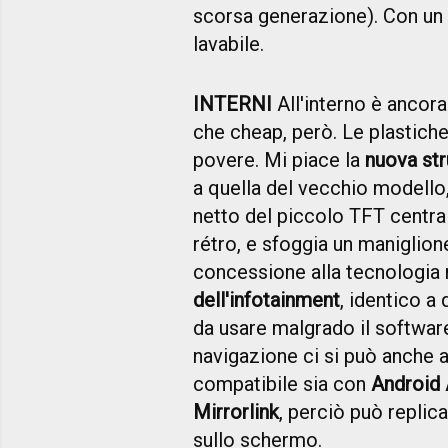
scorsa generazione). Con un 
lavabile.
INTERNI
All'interno è ancora
che cheap, però. Le plastich
povere. Mi piace la
nuova st
a quella del vecchio modello,
netto del piccolo TFT central
rétro, e sfoggia un maniglion
concessione alla tecnologia 
dell'infotainment
, identico a 
da usare malgrado il software
navigazione ci si può anche af
compatibile sia con
Android
Mirrorlink
, perciò può repli
sullo schermo.