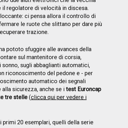
no due aiuti elettronici che la vecchia
 il regolatore di velocità in discesa.
occante: ci pensa allora il controllo di
a fermare le ruote che slittano per dare più
recuperare trazione.
a pototo sfuggire alle avances della
contare sul mantenitore di corsia,
 sonno, sugli abbaglianti automatici,
on riconoscimento del pedone e - per
conoscimento automatico dei segnali
e alla sicurezza, anche se i
test Euroncap
 tre stelle
(
clicca qui per vedere i
i primi 20 esemplari, quelli della serie