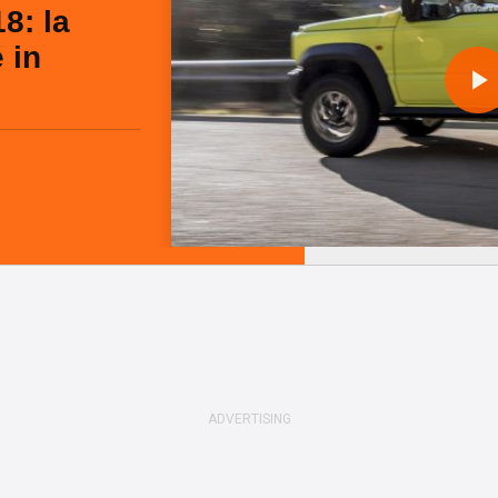
8: la
 in
l
a
y
i
d
e