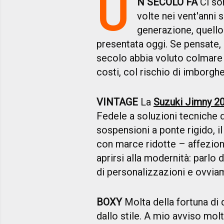
U
N SECOLO FA
Ci s
volte nei vent'anni s
generazione, quello 
presentata oggi. Se pensate, 
secolo abbia voluto colmare i
costi, col rischio di imborghe
VINTAGE
La
Suzuki Jimny 2
Fedele a soluzioni tecniche d
sospensioni a ponte rigido, il
con marce ridotte – affezio
aprirsi alla modernità: parlo d
di personalizzazioni e ovviame
BOXY
Molta della fortuna di
dallo stile. A mio avviso mo