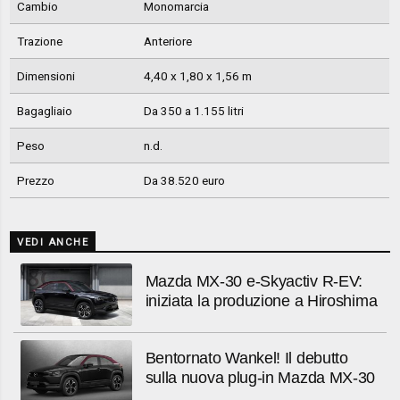
Cambio
Monomarcia
Trazione
Anteriore
Dimensioni
4,40 x 1,80 x 1,56 m
Bagagliaio
Da 350 a 1.155 litri
Peso
n.d.
Prezzo
Da 38.520 euro
VEDI ANCHE
Mazda MX-30 e-Skyactiv R-EV:
iniziata la produzione a Hiroshima
Bentornato Wankel! Il debutto
sulla nuova plug-in Mazda MX-30