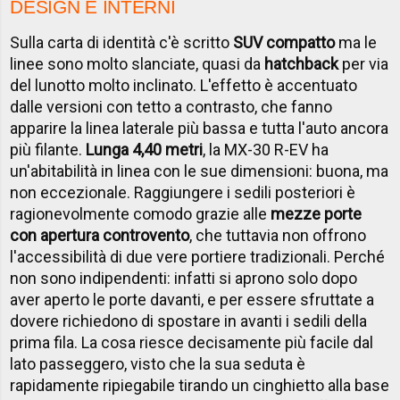
DESIGN E INTERNI
Sulla carta di identità c'è scritto
SUV compatto
ma le
linee sono molto slanciate, quasi da
hatchback
per via
del lunotto molto inclinato. L'effetto è accentuato
dalle versioni con tetto a contrasto, che fanno
apparire la linea laterale più bassa e tutta l'auto ancora
più filante.
Lunga 4,40 metri
, la MX-30 R-EV ha
un'abitabilità in linea con le sue dimensioni: buona, ma
non eccezionale. Raggiungere i sedili posteriori è
ragionevolmente comodo grazie alle
mezze porte
con apertura controvento
, che tuttavia non offrono
l'accessibilità di due vere portiere tradizionali. Perché
non sono indipendenti: infatti si aprono solo dopo
aver aperto le porte davanti, e per essere sfruttate a
dovere richiedono di spostare in avanti i sedili della
prima fila. La cosa riesce decisamente più facile dal
lato passeggero, visto che la sua seduta è
rapidamente ripiegabile tirando un cinghietto alla base