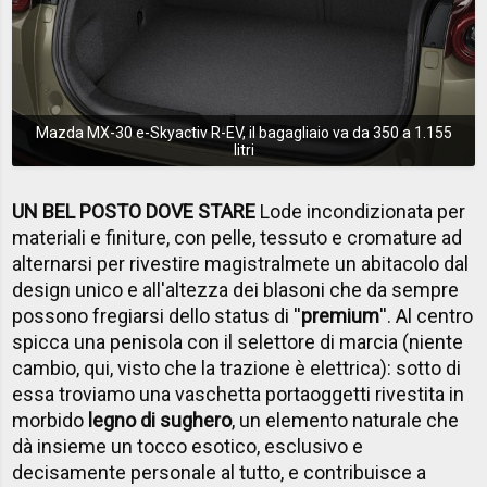
Mazda MX-30 e-Skyactiv R-EV, il bagagliaio va da 350 a 1.155
litri
UN BEL POSTO DOVE STARE
Lode incondizionata per
materiali e finiture, con pelle, tessuto e cromature ad
alternarsi per rivestire magistralmete un abitacolo dal
design unico e all'altezza dei blasoni che da sempre
possono fregiarsi dello status di ''
premium
''. Al centro
spicca una penisola con il selettore di marcia (niente
cambio, qui, visto che la trazione è elettrica): sotto di
essa troviamo una vaschetta portaoggetti rivestita in
morbido
legno di sughero
, un elemento naturale che
dà insieme un tocco esotico, esclusivo e
decisamente personale al tutto, e contribuisce a