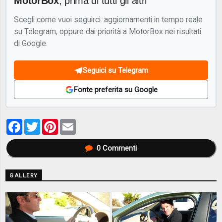
MotorBox
, prima di tutti gli altri
Scegli come vuoi seguirci: aggiornamenti in tempo reale
su Telegram, oppure dai priorità a MotorBox nei risultati
di Google.
Seguici su Telegram
Fonte preferita su Google
Facebook
Twitter
Pinterest
Email
0
Commenti
GALLERY