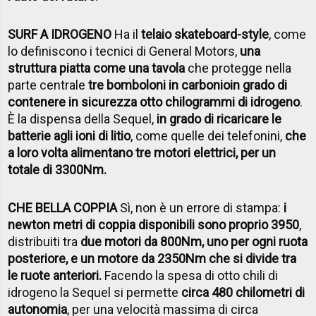
SURF A IDROGENO
Ha il
telaio skateboard-style
, come
lo definiscono i tecnici di General Motors,
una
struttura piatta come una tavola
che protegge nella
parte centrale
tre bomboloni in carbonio
in grado di
contenere in sicurezza otto chilogrammi di idrogeno
.
È la dispensa della Sequel,
in grado di ricaricare le
batterie agli ioni di litio
, come quelle dei telefonini,
che
a loro volta alimentano tre motori elettrici, per un
totale di 3300Nm.
CHE BELLA COPPIA
Sì, non è un errore di stampa:
i
newton metri di coppia disponibili sono proprio 3950
,
distribuiti tra
due motori da 800Nm, uno per ogni ruota
posteriore, e un motore da 2350Nm che si divide tra
le ruote anteriori.
Facendo la spesa di otto chili di
idrogeno la Sequel si permette
circa 480 chilometri di
autonomia
, per una velocità massima di circa