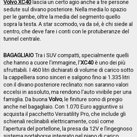
Volvo XC40
lascia un certo agio anche a tre persone
sedute sul divano posteriore. Nella media lo spazio
per le gambe, oltre la media del segmento quello
sopra la testa. A star scomodo, va da sé, è chi siede al
centro, che deve fare i conti con le protuberanze del
tunnel centrale.
BAGAGLIAIO
Tra i SUV compatti, specialmente quelli
che hanno a cuore l'immagine, l'
XC40
è uno dei più
sfruttabili. I 460 litri dichiarati di volume di carico sotto
la cappelliera sono sinceri e salgono fino ai 1.335 litri
con il divano posteriore reclinato: non saranno valori
eccelsi in assoluto, ma rendono l'auto vivibile per una
famiglia. Da buona
Volvo
, le finiture sono di pregio
anche nel bagagliaio. Con 1.070 Euro aggiuntive si
acquista il pacchetto Versatility Pro, che include gli
schienali reclinabili elettricamente, così come
l’apertura del portellone, la presa da 12V e l’ingegnoso
sistema portaborse integrato nel piano di carico.