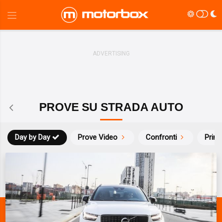
PROVE SU STRADA AUTO
Day by Day
Prove Video
Confronti
Prim