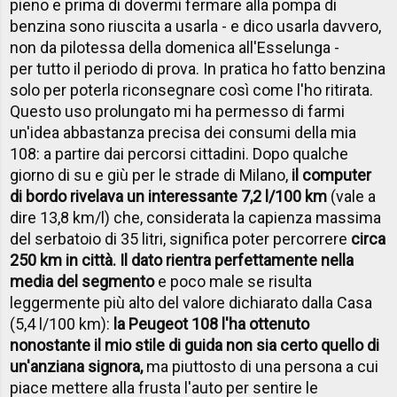
pieno e prima di dovermi fermare alla pompa di
benzina sono riuscita a usarla - e dico usarla davvero,
non da pilotessa della domenica all'Esselunga -
per tutto il periodo di prova. In pratica ho fatto benzina
solo per poterla riconsegnare così come l'ho ritirata.
Questo uso prolungato mi ha permesso di farmi
un'idea abbastanza precisa dei consumi della mia
108: a partire dai percorsi cittadini. Dopo qualche
giorno di su e giù per le strade di Milano,
il computer
di bordo rivelava un interessante 7,2 l/100 km
(vale a
dire 13,8 km/l) che, considerata la capienza massima
del serbatoio di 35 litri, significa poter percorrere
circa
250 km in città. Il dato rientra perfettamente nella
media del segmento
e poco male se risulta
leggermente più alto del valore dichiarato dalla Casa
(5,4 l/100 km):
la Peugeot 108 l'ha ottenuto
nonostante il mio stile di guida non sia certo quello di
un'anziana signora,
ma piuttosto di una persona a cui
piace mettere alla frusta l'auto per sentire le