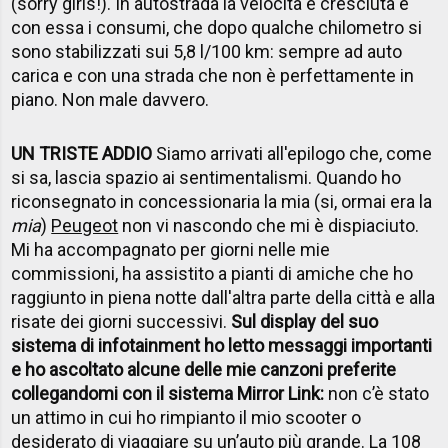
(sorry girls!). In autostrada la velocità è cresciuta e
con essa i consumi, che dopo qualche chilometro si
sono stabilizzati sui 5,8 l/100 km: sempre ad auto
carica e con una strada che non è perfettamente in
piano. Non male davvero.
UN TRISTE ADDIO
Siamo arrivati all'epilogo che, come
si sa, lascia spazio ai sentimentalismi. Quando ho
riconsegnato in concessionaria la mia (si, ormai era la
mia
)
Peugeot
non vi nascondo che mi è dispiaciuto.
Mi ha accompagnato per giorni nelle mie
commissioni, ha assistito a pianti di amiche che ho
raggiunto in piena notte dall'altra parte della città e alla
risate dei giorni successivi.
Sul display del suo
sistema di infotainment ho letto messaggi importanti
e ho ascoltato alcune delle mie canzoni preferite
collegandomi con il sistema Mirror Link:
non c’è stato
un attimo in cui ho rimpianto il mio scooter o
desiderato di viaggiare su un’auto più grande. La 108