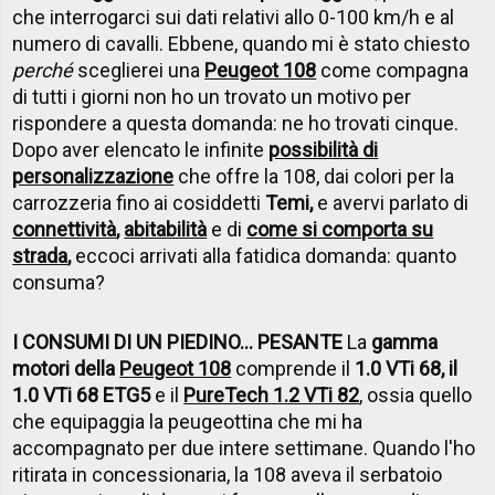
che interrogarci sui dati relativi allo 0-100 km/h e al
numero di cavalli. Ebbene, quando mi è stato chiesto
perché
sceglierei una
Peugeot 108
come compagna
di tutti i giorni non ho un trovato un motivo per
rispondere a questa domanda: ne ho trovati cinque.
Dopo aver elencato le infinite
possibilità di
personalizzazione
che offre la 108, dai colori per la
carrozzeria fino ai cosiddetti
Temi,
e avervi parlato di
connettività
,
abitabilità
e di
come si comporta su
strada
,
eccoci arrivati alla fatidica domanda: quanto
consuma?
I CONSUMI DI UN PIEDINO... PESANTE
La
gamma
motori della
Peugeot 108
comprende il
1.0 VTi 68, il
1.0 VTi 68 ETG5
e il
PureTech 1.2 VTi 82
, ossia quello
che equipaggia la peugeottina che mi ha
accompagnato per due intere settimane. Quando l'ho
ritirata in concessionaria, la 108 aveva il serbatoio