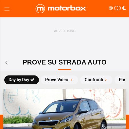
PROVE SU STRADA AUTO
Day by Day
Prove Video
Confronti
Prim