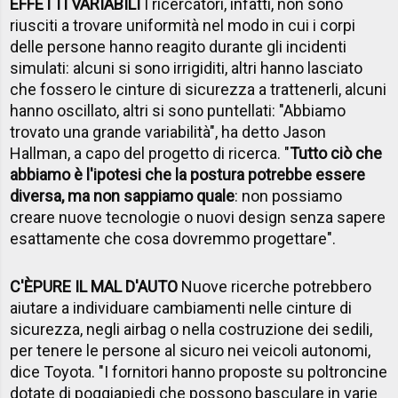
EFFETTI VARIABILI
I ricercatori, infatti, non sono
riusciti a trovare uniformità nel modo in cui i corpi
delle persone hanno reagito durante gli incidenti
simulati: alcuni si sono irrigiditi, altri hanno lasciato
che fossero le cinture di sicurezza a trattenerli, alcuni
hanno oscillato, altri si sono puntellati: "Abbiamo
trovato una grande variabilità", ha detto Jason
Hallman, a capo del progetto di ricerca. "
Tutto ciò che
abbiamo è l'ipotesi che la postura potrebbe essere
diversa, ma non sappiamo quale
: non possiamo
creare nuove tecnologie o nuovi design senza sapere
esattamente che cosa dovremmo progettare".
C'
È
PURE IL MAL D'AUTO
Nuove ricerche potrebbero
aiutare a individuare cambiamenti nelle cinture di
sicurezza, negli airbag o nella costruzione dei sedili,
per tenere le persone al sicuro nei veicoli autonomi,
dice Toyota. "I fornitori hanno proposte su poltroncine
dotate di poggiapiedi che possono basculare in varie