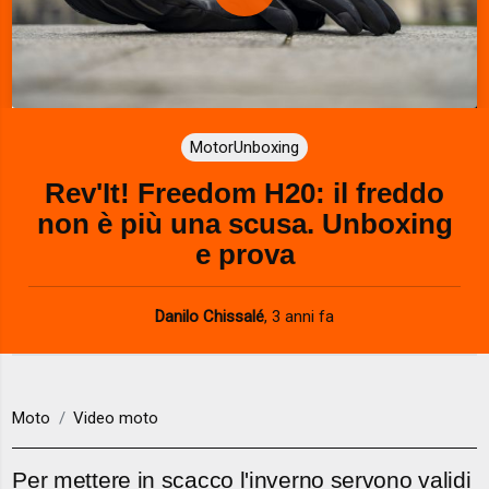
P
l
a
MotorUnboxing
y
Rev'It! Freedom H20: il freddo
V
non è più una scusa. Unboxing
i
e prova
d
Danilo Chissalé
,
3 anni fa
e
o
Moto
Video moto
Per mettere in scacco l'inverno servono validi