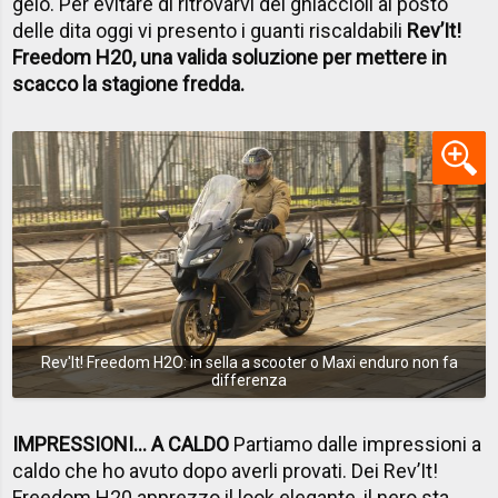
gelo. Per evitare di ritrovarvi dei ghiaccioli al posto
delle dita oggi vi presento i guanti riscaldabili
Rev’It!
Freedom H20, una valida soluzione per mettere in
scacco la stagione fredda.
Rev'It! Freedom H2O: in sella a scooter o Maxi enduro non fa
differenza
IMPRESSIONI… A CALDO
Partiamo dalle impressioni a
caldo che ho avuto dopo averli provati. Dei Rev’It!
Freedom H20 apprezzo il look elegante, il nero sta