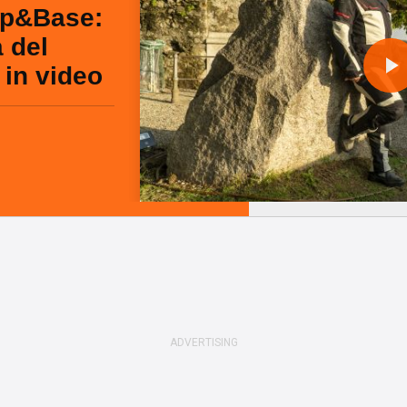
op&Base:
 del
 in video
l
a
y
i
d
e