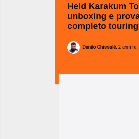
Held Karakum T
unboxing e prova
completo touring
Danilo Chissalé
,
2 anni fa