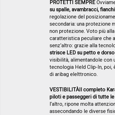
PROTETTI SEMPRE
Ovviame
su spalle, avambracci, fianchi
regolazione del posizionament
secondaria: una protezione m
non protezione. Voto più all
caratteristica peculiare che 
senz’altro: grazie alla tecno
strisce LED su petto e dorso
visibilità, alimentandole co
tecnologia Held Clip-In, poi,
di aribag elelttronico.
VESTIBILITÀ
Il completo Kar
piloti e passeggeri di tutte l
l’altro, ripone molta attenzion
assecondando le diverse fisio