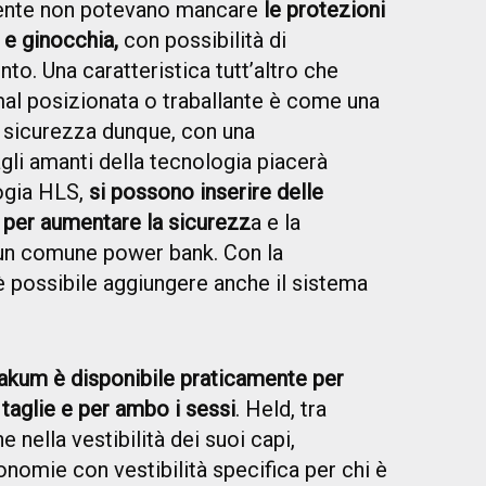
nte non potevano mancare
le protezioni
 e ginocchia,
con possibilità di
o. Una caratteristica tutt’altro che
al posizionata o traballante è come una
a sicurezza dunque, con una
agli amanti della tecnologia piacerà
logia HLS,
si possono inserire delle
 per aumentare la sicurezz
a e la
n un comune power bank. Con la
 è possibile aggiungere anche il sistema
akum è disponibile praticamente per
e taglie e per ambo i sessi
. Held, tra
e nella vestibilità dei suoi capi,
nomie con vestibilità specifica per chi è