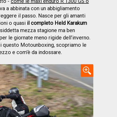
tto -
come le maxi enduro R 1300 GS o
va a abbinata con un abbigliamento
reggere il passo. Nasce per gli amanti
gioni o quasi
il completo Held Karakum
cosiddetta mezza stagione ma ben
per le giornate meno rigide dell’inverno.
a di questo Motounboxing, scopriamo le
prezzo e com’è da indossare.