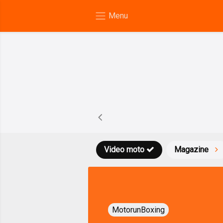
Video moto
Magazine
MotorunBoxing