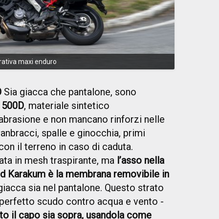
rativa maxi enduro
O
Sia giacca che pantalone, sono
d 500D
, materiale sintetico
abrasione e non mancano rinforzi nelle
nbracci, spalle e ginocchia, primi
on il terreno in caso di caduta.
zzata in mesh traspirante, ma
l’asso nella
ld Karakum è la membrana removibile in
 giacca sia nel pantalone. Questo strato
 perfetto scudo contro acqua e vento -
to il capo sia sopra, usandola come