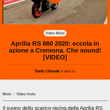
P
l
a
Video Moto
y
Aprilia RS 660 2020: eccola in
V
azione a Cremona. Che sound!
i
[VIDEO]
d
Danilo Chissalé
,
6 anni fa
e
o
Moto
Video moto
Il suono dello scarico racing della Aprilia RS