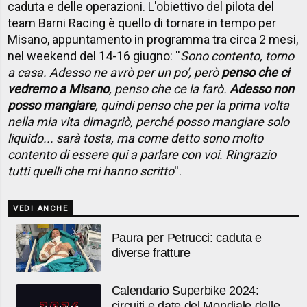
caduta e delle operazioni. L'obiettivo del pilota del
team Barni Racing è quello di tornare in tempo per
Misano, appuntamento in programma tra circa 2 mesi,
nel weekend del 14-16 giugno: ''
Sono contento, torno
a casa. Adesso ne avrò per un po', però
penso che ci
vedremo a Misano
, penso che ce la farò.
Adesso non
posso mangiare
, quindi penso che per la prima volta
nella mia vita dimagriò, perché posso mangiare solo
liquido... sarà tosta, ma come detto sono molto
contento di essere qui a parlare con voi. Ringrazio
tutti quelli che mi hanno scritto
''.
VEDI ANCHE
Paura per Petrucci: caduta e
diverse fratture
Calendario Superbike 2024:
circuiti e date del Mondiale delle