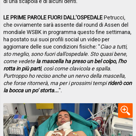
di una scapola e di alcuni denti.
LE PRIME PAROLE FUORI DALL'OSPEDALE
Petrucci,
che ovviamente sarà assente dal round di Assen del
mondiale WSBK in programma questo fine settimana,
ha postato sui suoi profili social un video per
aggiornare delle sue condizioni fisiche: ''
Ciao a tutti,
sto meglio, sono fuori dall'ospedale. Sto quasi bene,
come vedete
la mascella ha preso un bel colpo, l'ho
rotta in più parti
, così come clavicola e spalla.
Purtroppo ho reciso anche un nervo della mascella,
che forse ritornerà, ma per i prossimi tempi
riderò con
la bocca un po' storta...
''.