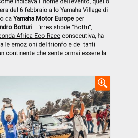
 come indicava il nome dell'evento, quello
era del 6 febbraio allo Yamaha Village di
to da
Yamaha Motor Europe
per
ndro Botturi
. L'irresistibile ''Bottu'',
econda Africa Eco Race
consecutiva, ha
 le emozioni del trionfo e dei tanti
 un continente che sente ormai essere la