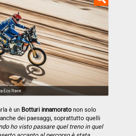
ca Eco Race
rla è un
Botturi innamorato
non solo
anche dei paesaggi, soprattutto quelli
do ho visto passare quel treno in quel
deserto accanto al percorso è stata