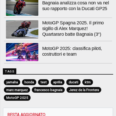
Bagnaia analizza cosa non va nel
suo rapporto con la Ducati GP25
MotoGP Spagna 2025. Il primo
sigillo di Alex Marquez!
Quartararo batte Bagnaia (3°)
MotoGP 2025: classifica piloti,
costruttori e team
TAGS
yamaha
honda
test
aprilia
ducati
ktm
marc marquez
francesco bagnaia
Jerez de la Frontera
MotoGP 2025
RESTA AGGIORNATO