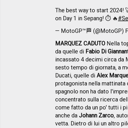
The best way to start 2024! 
on Day 1 in Sepang! ⏱️ 🔥
#Se
— MotoGP™🏁 (@MotoGP)
F
MARQUEZ CADUTO
Nella to
da quelle di
Fabio Di Giannant
incassato 4 decimi circa da Ma
sesto tempo di giornata, a me
Ducati, quelle di
Alex Marque
protagonista nella mattinata
spagnolo non ha dato l'impres
concentrato sulla ricerca dell
come fatto da un po' tutti i p
anche da
Johann Zarco
, aut
vetta. Dietro di lui un altro 