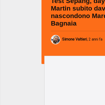
Test Sepang, day
Martin subito dav
nascondono Mar
Bagnaia
Simone Valtieri
,
2 anni fa