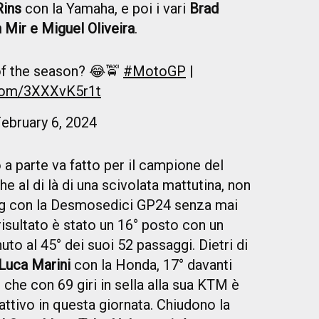
Rins
con la Yamaha, e poi i vari
Brad
 Mir e Miguel Oliveira
.
 of the season? 😂🚖
#MotoGP
|
.com/3XXXvK5r1t
ebruary 6, 2024
 a parte va fatto per il campione del
che al di là di una scivolata mattutina, non
ing con la Desmosedici GP24 senza mai
risultato è stato un 16° posto con un
nuto al 45° dei suoi 52 passaggi. Dietri di
Luca Marini
con la Honda, 17° davanti
, che con 69 giri in sella alla sua KTM è
l'attivo in questa giornata. Chiudono la