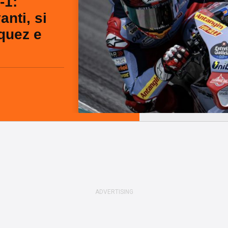
-1:
anti, si
quez e