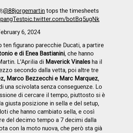
🚀
@88jorgemartin
tops the timesheets
pangTest
pic.twitter.com/botBq5ugNk
ebruary 6, 2024
p ten figurano parecchie Ducati, a partire
onio e di Enea Bastianini
, che hanno
rtin. L'Aprilia di
Maverick Vinales
ha il
zzo secondo dalla vetta, poi altre tre
z, Marco Bezzecchi e Marc Marquez
,
 di una scivolata senza conseguenze. Lo
sione di cercare il tempo, piuttosto si è
a giusta posizione in sella e del setup,
iloti che hanno cambiato sella, e così
ore del decimo tempo a 7 decimi dalla
pilota con la moto nuova, che però sta già