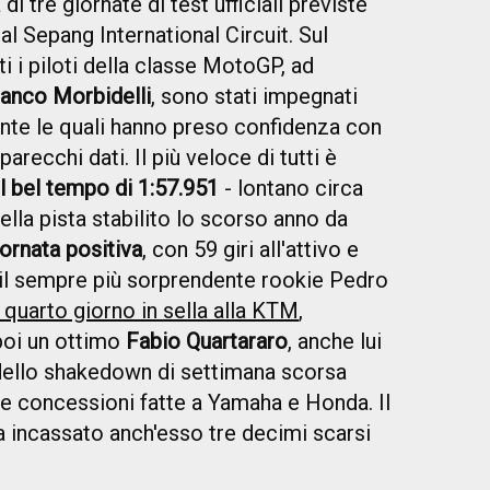
di tre giornate di test ufficiali previste
o al Sepang International Circuit. Sul
i i piloti della classe MotoGP, ad
anco Morbidelli
, sono stati impegnati
nte le quali hanno preso confidenza con
recchi dati. Il più veloce di tutti è
l bel tempo di 1:57.951
- lontano circa
la pista stabilito lo scorso anno da
iornata positiva
, con 59 giri all'attivo e
ui il sempre più sorprendente rookie Pedro
 quarto giorno in sella alla KTM
,
 poi un ottimo
Fabio Quartararo
, anche lui
 dello shakedown di settimana scorsa
te concessioni fatte a Yamaha e Honda. Il
incassato anch'esso tre decimi scarsi