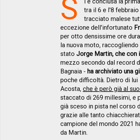
S
i è conclusa la prima 
tra il 6 e l'8 febbrai
tracciato malese tutt
eccezione dell'infortunato
Fr
per otto densissime ore dura
la nuova moto, raccogliendo pa
stato
Jorge Martin, che con i
mezzo secondo dal record del
Bagnaia -
ha archiviato una g
poche difficoltà. Dietro di l
Acosta,
che è però già al suo
staccato di 269 millesimi, e
già sceso in pista nel corso
grazie alle tanto chiacchiera
campione del mondo 2021 ha 
da Martin.