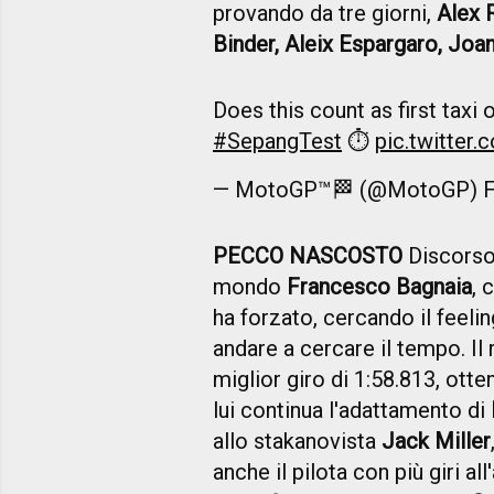
provando da tre giorni,
Alex 
Binder, Aleix Espargaro, Joan
Does this count as first taxi
#SepangTest
⏱️
pic.twitter
— MotoGP™🏁 (@MotoGP)
F
PECCO NASCOSTO
Discorso
mondo
Francesco Bagnaia
, 
ha forzato, cercando il feel
andare a cercare il tempo. Il 
miglior giro di 1:58.813, otte
lui continua l'adattamento di
allo stakanovista
Jack Miller
anche il pilota con più giri al