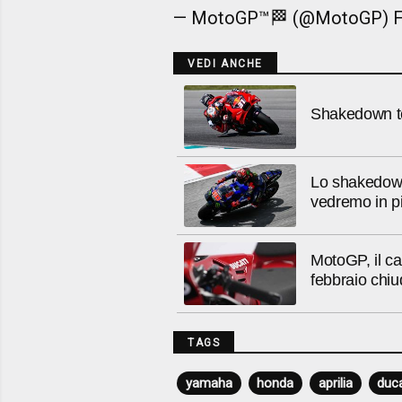
— MotoGP™🏁 (@MotoGP)
F
VEDI ANCHE
Shakedown te
Lo shakedown
vedremo in p
MotoGP, il ca
febbraio chi
TAGS
yamaha
honda
aprilia
duca