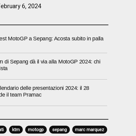
ebruary 6, 2024
st MotoGP a Sepang: Acosta subito in palla
 di Sepang dà il via alla MotoGP 2024: chi
ista
lendario delle presentazioni 2024: il 28
ude il team Pramac
ti
ktm
motogp
sepang
marc marquez