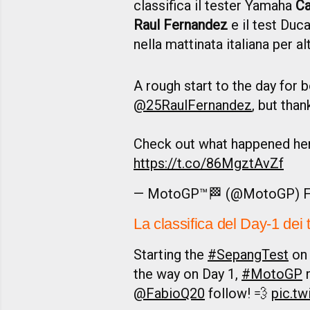
classifica il tester Yamaha
Ca
Raul Fernandez
e il test Duc
nella mattinata italiana per alt
A rough start to the day for 
@25RaulFernandez
, but than
Check out what happened he
https://t.co/86MgztAvZf
— MotoGP™🏁 (@MotoGP)
F
La classifica del Day-1 dei
Starting the
#SepangTest
on 
the way on Day 1,
#MotoGP
@FabioQ20
follow! 💨
pic.t