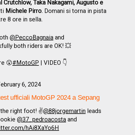
l Crutchlow, Taka Nakagami, Augusto e
ati
Michele Pirro
. Domani si torna in pista
re 8 ore in sella.
both
@PeccoBagnaia
and
kfully both riders are OK! 💥
re 😮
#MotoGP
| VIDEO 👇
ebruary 6, 2024
 test ufficiali MotoGP 2024 a Sepang
the right foot! ✌️
@88jorgemartin
leads
rookie
@37_pedroacosta
and
witter.com/hAi8XaYo6H