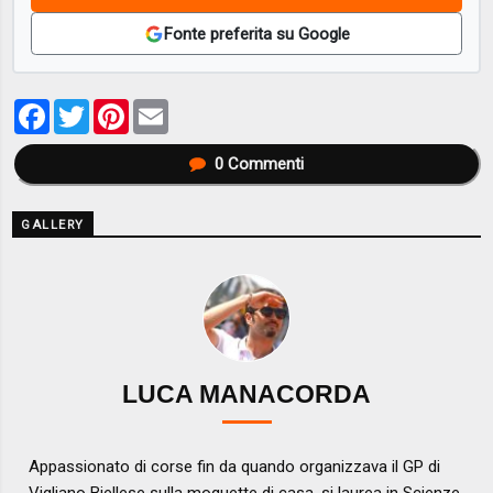
Fonte preferita su Google
Facebook
Twitter
Pinterest
Email
0
Commenti
GALLERY
LUCA MANACORDA
Appassionato di corse fin da quando organizzava il GP di
Vigliano Biellese sulla moquette di casa, si laurea in Scienze