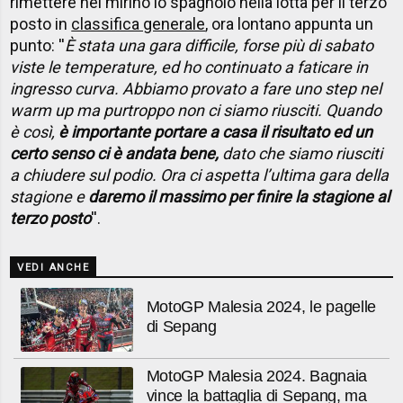
rimettere nel mirino lo spagnolo nella lotta per il terzo
posto in
classifica generale
, ora lontano appunta un
punto: ''
È stata una gara difficile, forse più di sabato
viste le temperature, ed ho continuato a faticare in
ingresso curva. Abbiamo provato a fare uno step nel
warm up ma purtroppo non ci siamo riusciti. Quando
è così,
è importante portare a casa il risultato ed un
certo senso ci è andata bene,
dato che siamo riusciti
a chiudere sul podio. Ora ci aspetta l’ultima gara della
stagione e
daremo il massimo per finire la stagione al
terzo posto
''.
VEDI ANCHE
MotoGP Malesia 2024, le pagelle
di Sepang
MotoGP Malesia 2024. Bagnaia
vince la battaglia di Sepang, ma