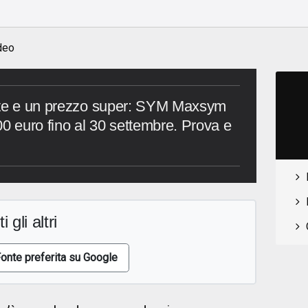
o
deo
nte e un prezzo super: SYM Maxsym
00 euro fino al 30 settembre. Prova e
i gli altri
onte preferita su Google