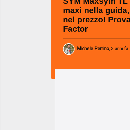
SYM Maxsym TL 
maxi nella guida,
nel prezzo! Prov
Factor
Michele Perrino
,
3 anni fa