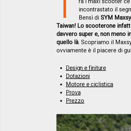
T
ra i maxi scooter c
incontrastato il seg
Bensì di
SYM Maxsym 
Taiwan! Lo scooterone infatt
davvero super e, non meno im
quello là
. Scopriamo il Maxsy
ovviamente è il piacere di gu
Design e finiture
Dotazioni
Motore e ciclistica
Prova
Prezzo