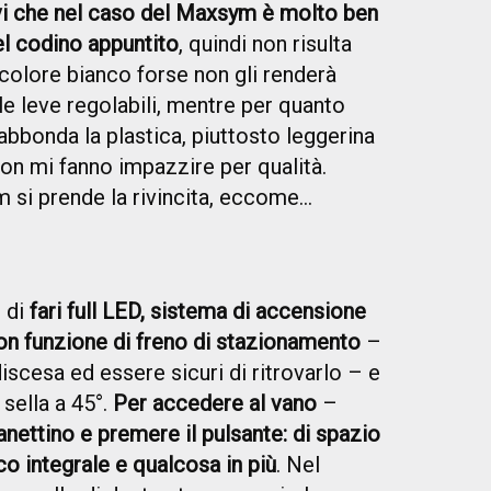
vi che nel caso del Maxsym è molto ben
del codino appuntito
, quindi non risulta
l colore bianco forse non gli renderà
e leve regolabili, mentre per quanto
. abbonda la plastica, piuttosto leggerina
 non mi fanno impazzire per qualità.
m si prende la rivincita, eccome...
 di
fari full LED, sistema di accensione
con funzione di freno di stazionamento
–
discesa ed essere sicuri di ritrovarlo – e
sella a 45°.
Per accedere al vano
–
anettino e premere il pulsante: di spazio
o integrale e qualcosa in più
. Nel