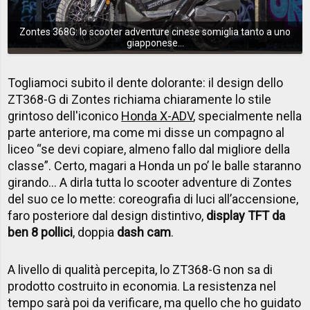
Zontes 368G: lo scooter adventure cinese somiglia tanto a uno
giapponese...
Togliamoci subito il dente dolorante: il design dello
ZT368-G di Zontes richiama chiaramente lo stile
grintoso dell'iconico
Honda X-ADV
, specialmente nella
parte anteriore, ma come mi disse un compagno al
liceo “se devi copiare, almeno fallo dal migliore della
classe”. Certo, magari a Honda un po’ le balle staranno
girando… A dirla tutta lo scooter adventure di Zontes
del suo ce lo mette: coreografia di luci all’accensione,
faro posteriore dal design distintivo,
display TFT da
ben 8 pollici
, doppia
dash cam
.
A livello di qualità percepita, lo ZT368-G non sa di
prodotto costruito in economia. La resistenza nel
tempo sarà poi da verificare, ma quello che ho guidato