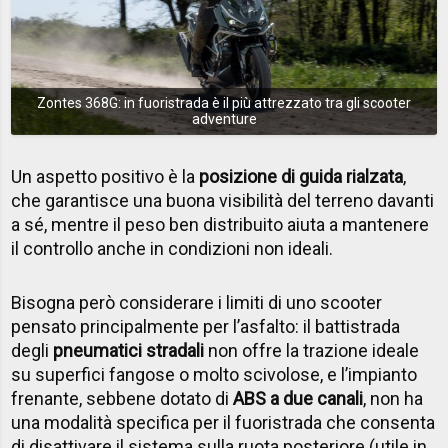
Zontes 368G: in fuoristrada è il più attrezzato tra gli scooter
adventure
Un aspetto positivo è la
posizione di guida rialzata
,
che garantisce una buona visibilità del terreno davanti
a sé, mentre il peso ben distribuito aiuta a mantenere
il controllo anche in condizioni non ideali.
Bisogna però considerare i limiti di uno scooter
pensato principalmente per l’asfalto: il battistrada
degli
pneumatici stradali
non offre la trazione ideale
su superfici fangose o molto scivolose, e l’impianto
frenante, sebbene dotato di
ABS a due canali
, non ha
una modalità specifica per il fuoristrada che consenta
di disattivare il sistema sulla ruota posteriore (utile in