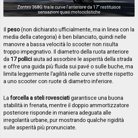
Zontes 368G: tra le curve l'anteriore da 17'' restituisce
sensazioni quasi motociclistiche
Il
peso
(non dichiarato ufficialmente, ma in linea con la
media della categoria) è ben bilanciato, quindi nelle
manovre a bassa velocità lo scooter non risulta
troppo impegnativo. Il diametro della ruota anteriore
da
17 pollici
aiuta ad assorbire le asperità della strada
e offre una guida più fluida sui pavé o sulle buche, ma
limita leggermente l’agilità nelle curve strette rispetto
a uno scooter con ruote di diametro inferiore.
La
forcella a steli rovesciati
garantisce una buona
stabilità in frenata, mentre il doppio ammortizzatore
posteriore risponde in maniera adeguata alle
irregolarità urbane, pur mostrando qualche rigidità
sulle asperità più pronunciate.