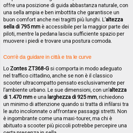
offre una posizione di guida abbastanza naturale, con
una sella ampia e ben imbottita che garantisce un
buon comfort anche nei tragitti più lunghi. L’
altezza
sella di 795 mm
è accessibile per la maggior parte dei
piloti, mentre la pedana lascia sufficiente spazio per
muovere i piedi e trovare una postura comoda.
Com’è da guidare in città e tra le curve
Lo
Zontes ZT368-G
si comporta in modo adeguato
nel traffico cittadino, anche se non è il classico
scooter ultracompatto pensato esclusivamente per
l’ambiente urbano. Le sue dimensioni, con un’
altezza
di 1.470 mm
e una
larghezza di 925 mm
, richiedono
un minimo di attenzione quando si tratta di infilarsi tra
le auto incolonnate o affrontare passaggi stretti. Non
è ingombrante come una maxi-tourer, ma chi è
abituato a scooter più piccoli potrebbe percepire una
certa presenza in sella.