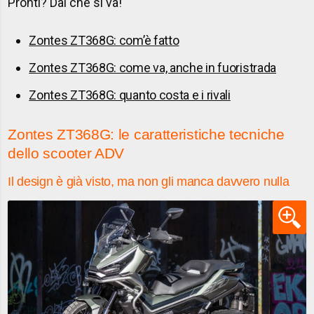
Pronti? Dai che si va!
Zontes ZT368G: com’è fatto
Zontes ZT368G: come va, anche in fuoristrada
Zontes ZT368G: quanto costa e i rivali
Zontes ZT368G: le caratteristiche tecniche
dello scooter ADV
Il design è già visto, ma non gli manca davvero nulla