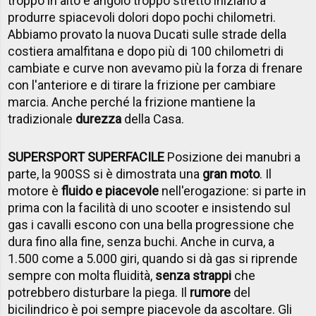
troppo in alto e angolo troppo stretto iniziano a
produrre spiacevoli dolori dopo pochi chilometri.
Abbiamo provato la nuova Ducati sulle strade della
costiera amalfitana e dopo più di 100 chilometri di
cambiate e curve non avevamo più la forza di frenare
con l'anteriore e di tirare la frizione per cambiare
marcia. Anche perché la frizione mantiene la
tradizionale
durezza
della Casa.
SUPERSPORT SUPERFACILE
Posizione dei manubri a
parte, la 900SS si è dimostrata una
gran moto
. Il
motore è
fluido e piacevole
nell'erogazione: si parte in
prima con la facilità di uno scooter e insistendo sul
gas i cavalli escono con una bella progressione che
dura fino alla fine, senza buchi. Anche in curva, a
1.500 come a 5.000 giri, quando si dà gas si riprende
sempre con molta fluidità,
senza strappi
che
potrebbero disturbare la piega. Il
rumore
del
bicilindrico è poi sempre piacevole da ascoltare. Gli