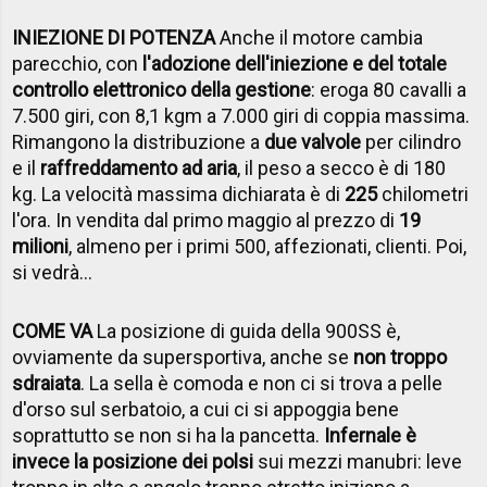
INIEZIONE DI POTENZA
Anche il motore cambia
parecchio, con
l'adozione dell'iniezione e del totale
controllo elettronico della gestione
: eroga 80 cavalli a
7.500 giri, con 8,1 kgm a 7.000 giri di coppia massima.
Rimangono la distribuzione a
due valvole
per cilindro
e il
raffreddamento ad aria
, il peso a secco è di 180
kg. La velocità massima dichiarata è di
225
chilometri
l'ora. In vendita dal primo maggio al prezzo di
19
milioni
, almeno per i primi 500, affezionati, clienti. Poi,
si vedrà…
COME VA
La posizione di guida della 900SS è,
ovviamente da supersportiva, anche se
non troppo
sdraiata
. La sella è comoda e non ci si trova a pelle
d'orso sul serbatoio, a cui ci si appoggia bene
soprattutto se non si ha la pancetta.
Infernale è
invece la posizione dei polsi
sui mezzi manubri: leve