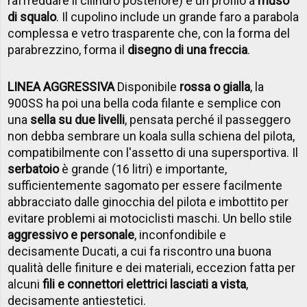
raffreddare il cilindro posteriore) e un profilo a
muso
di squalo
. Il cupolino include un grande faro a parabola
complessa e vetro trasparente che, con la forma del
parabrezzino, forma il
disegno di una freccia
.
LINEA AGGRESSIVA
Disponibile
rossa o gialla
, la
900SS ha poi una bella coda filante e semplice con
una
sella su due livelli
, pensata perché il passeggero
non debba sembrare un koala sulla schiena del pilota,
compatibilmente con l'assetto di una supersportiva. Il
serbatoio
è grande (16 litri) e importante,
sufficientemente sagomato per essere facilmente
abbracciato dalle ginocchia del pilota e imbottito per
evitare problemi ai motociclisti maschi. Un bello stile
aggressivo e personale
, inconfondibile e
decisamente Ducati, a cui fa riscontro una buona
qualità delle finiture e dei materiali, eccezion fatta per
alcuni
fili e connettori elettrici lasciati a vista
,
decisamente antiestetici.