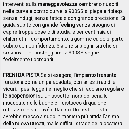
interventi sulla
maneggevolezza
sembrano riusciti:
nelle curve e contro curve la 900SS si piega e ripiega
senza indugi, senza fatica e con grande precisione. Si
guida subito con
grande feeling
senza bisogno di
capire troppe cose o di studiare per centinaia di
chilometri il comportamento: a gomme calde si parte
subito con confidenza. Sia che si pieghi, sia che si
smanovri per posteggiare, la 900SS segue
fedelmente i comandi.
FRENI DA PISTA
Se si esagera,
l'impianto frenante
funziona come un paracadute, con arresti rapidi e
sicuri. I pesi leggeri è meglio che si facciano
regolare
le sospensioni
su un assetto morbido, pena le
insaccate nelle buche e il distacco di qualche
otturazione sul pavé cittadino. Un test in pista
avrebbe messo a nudo in maniera più nitida l'anima
della nuova Ducati, ma le difficili strade della costiera