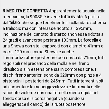
RIVEDUTA E CORRETTA
Apparentemente uguale nella
meccanica, la 900SS è invece
tutta rivista
. A partire
dal
telaio
, che segue fedelmente il collaudato schema
a traliccio ma con interasse ridotto a 1395mm,
inclinazione del canotto di sterzo anch'essa ridotta a
24 gradi e avancorsa portata a 103mm. La
forcella
è
una Showa con steli capovolti con diametro 41mm e
corsa 120 mm, come Showa è anche
l'ammortizzatore posteriore con corsa da 71mm, tutti
regolabili nel precarico della molla e nel freno
idraulico sia in estensione sia in compressione. I
dischi
freno
anteriori sono da 320mm con pinze a 4
pistoncini, i posteriori da 245mm. Tutti interventi volti
ad aumentare la
maneggevolezza
e la
frenata
nelle
staccate violente con una forcella meno rigida nel
fondo corsa e la corsa negativa (quando si
alleggerisce il carico) della ruota posteriore.