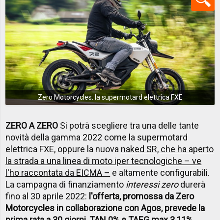
Zero Motorcycles: la supermotard elettrica FXE
ZERO A ZERO
Si potrà scegliere tra una delle tante
novità della gamma 2022 come la supermotard
elettrica FXE, oppure la nuova
naked SR, che ha aperto
la strada a una linea di moto iper tecnologiche – ve
l'ho raccontata da EICMA –
e altamente configurabili.
La campagna di finanziamento
interessi zero
durerà
fino al 30 aprile 2022:
l'offerta, promossa da Zero
Motorcycles in collaborazione con Agos, prevede la
prima rata a 30 giorni, TAN 0% e TAEG max 3,11%
.