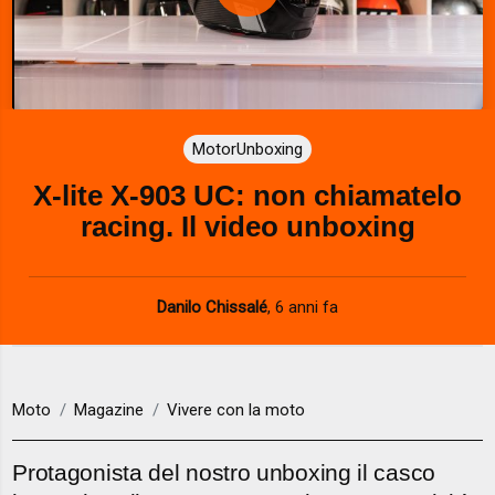
P
l
a
MotorUnboxing
y
X-lite X-903 UC: non chiamatelo
V
racing. Il video unboxing
i
d
Danilo Chissalé
,
6 anni fa
e
o
Moto
Magazine
Vivere con la moto
Protagonista del nostro unboxing il casco