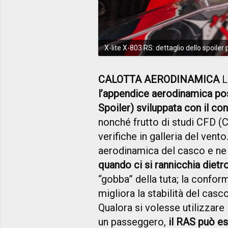
X-lite X-803 RS: dettaglio dello spoiler
CALOTTA AERODINAMICA
L
l’appendice aerodinamica p
Spoiler) sviluppata con il cont
nonché frutto di studi CFD (
verifiche in galleria del vent
aerodinamica del casco e n
quando ci si rannicchia dietr
“gobba” della tuta; la conform
migliora la stabilità del casco
Qualora si volesse utilizzare
un passeggero,
il RAS può es