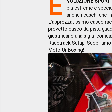
E
VOLUZIONE SPORT
più estreme e speci
anche i caschi che i
L’apprezzatissimo casco raci
provetto casco da pista gua
giustificano una sigla iconic
Racetrack Setup. Scopriamolo
MotorUnBoxing!