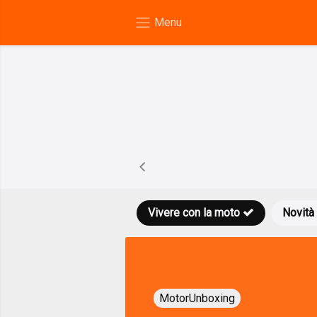
Vivere con la moto
Novità
MotorUnboxing