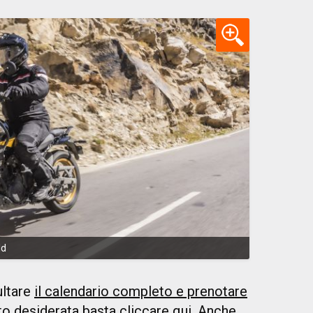
ld
ltare
il calendario completo e prenotare
oto desiderata basta cliccare qui
. Anche