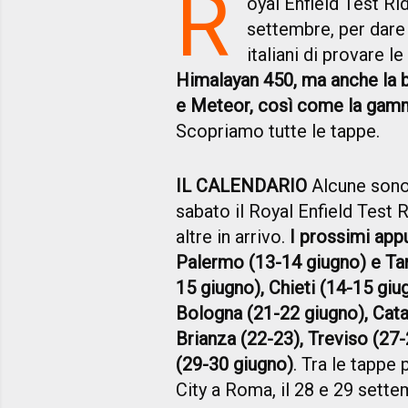
R
oyal Enfield Test Ri
settembre, per dare l
italiani di provare l
Himalayan 450, ma anche la
e Meteor, così come la gam
Scopriamo tutte le tappe.
IL CALENDARIO
Alcune sono 
sabato il Royal Enfield Test R
altre in arrivo.
I prossimi ap
Palermo (13-14 giugno) e Tar
15 giugno), Chieti (14-15 gi
Bologna (21-22 giugno), Cat
Brianza (22-23), Treviso (27-
(29-30 giugno)
. Tra le tappe 
City a Roma, il 28 e 29 sette