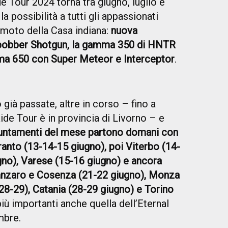
de Tour 2024 torna tra giugno, luglio e
a possibilità a tutti gli appassionati
e moto della Casa indiana:
nuova
 bobber Shotgun, la gamma 350 di HNTR
ma 650 con Super Meteor e Interceptor
.
già passate, altre in corso – fino a
ide Tour è in provincia di Livorno – e
puntamenti del mese partono domani con
anto (13-14-15 giugno), poi Viterbo (14-
ugno), Varese (15-16 giugno) e ancora
anzaro e Cosenza (21-22 giugno), Monza
28-29), Catania (28-29 giugno) e Torino
più importanti anche quella dell’Eternal
mbre.