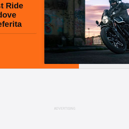
t Ride
dove
ferita