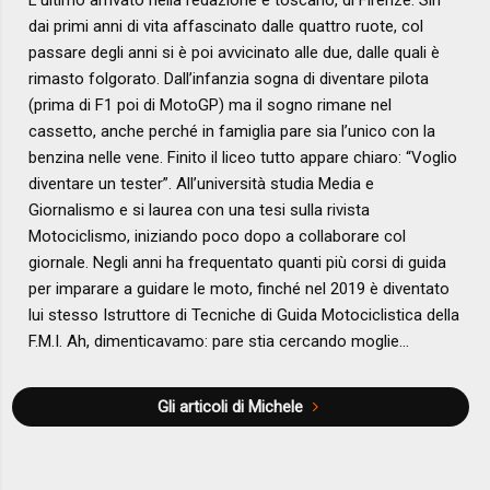
L’ultimo arrivato nella redazione è toscano, di Firenze. Sin
dai primi anni di vita affascinato dalle quattro ruote, col
passare degli anni si è poi avvicinato alle due, dalle quali è
rimasto folgorato. Dall’infanzia sogna di diventare pilota
(prima di F1 poi di MotoGP) ma il sogno rimane nel
cassetto, anche perché in famiglia pare sia l’unico con la
benzina nelle vene. Finito il liceo tutto appare chiaro: “Voglio
diventare un tester”. All’università studia Media e
Giornalismo e si laurea con una tesi sulla rivista
Motociclismo, iniziando poco dopo a collaborare col
giornale. Negli anni ha frequentato quanti più corsi di guida
per imparare a guidare le moto, finché nel 2019 è diventato
lui stesso Istruttore di Tecniche di Guida Motociclistica della
F.M.I. Ah, dimenticavamo: pare stia cercando moglie…
Gli articoli di Michele